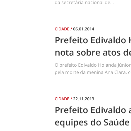
da secretária nacional de...
CIDADE
/
06.01.2014
Prefeito Edivaldo 
nota sobre atos d
O prefeito Edivaldo Holanda Júnior
pela morte da menina Ana Clara, c
CIDADE
/
22.11.2013
Prefeito Edivaldo
equipes do Saúde 