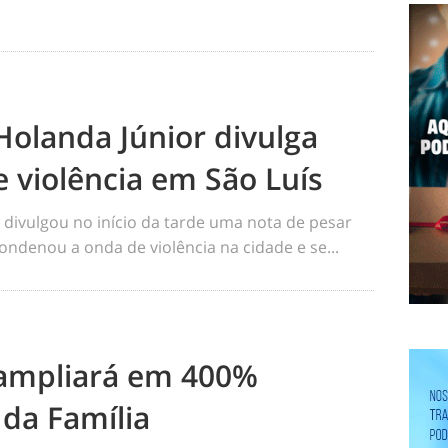
Holanda Júnior divulga
e violência em São Luís
 divulgou no início da tarde uma nota de pesar
ondenou a onda de violência na cidade e se...
 ampliará em 400%
da Família