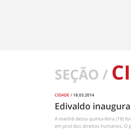
C
SEÇÃO /
CIDADE
/
18.03.2014
Edivaldo inaugura
A manhã desta quinta-feira (18) fo
em prol dos direitos humanos. O 