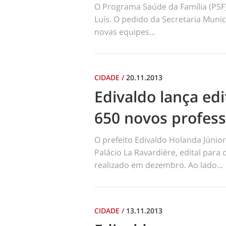
O Programa Saúde da Família (PSF
Luís. O pedido da Secretaria Muni
novas equipes...
CIDADE
/
20.11.2013
Edivaldo lança edi
650 novos profes
O prefeito Edivaldo Holanda Júnior
Palácio La Ravardière, edital para
realizado em dezembro. Ao lado...
CIDADE
/
13.11.2013