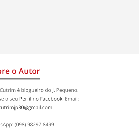
re o Autor
Cutrim é blogueiro do J. Pequeno.
se o seu
Perfil no Facebook
. Email:
cutrimjp30@gmail.com
sApp: (098) 98297-8499