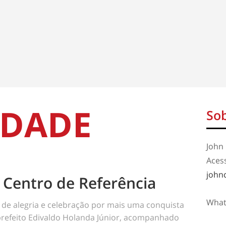
IDADE
Sob
John 
Aces
john
 Centro de Referência
What
i de alegria e celebração por mais uma conquista
prefeito Edivaldo Holanda Júnior, acompanhado