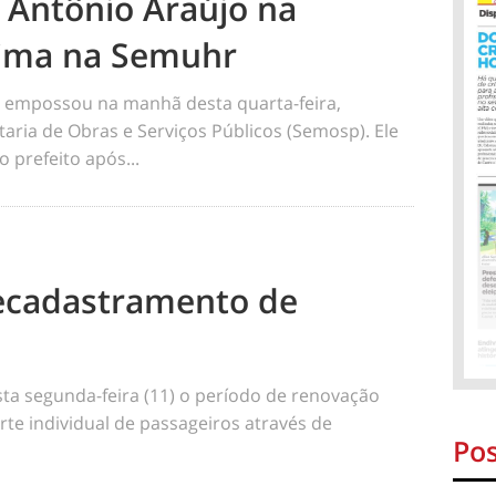
 Antônio Araújo na
Lima na Semuhr
r empossou na manhã desta quarta-feira,
taria de Obras e Serviços Públicos (Semosp). Ele
o prefeito após...
 recadastramento de
esta segunda-feira (11) o período de renovação
rte individual de passageiros através de
Pos