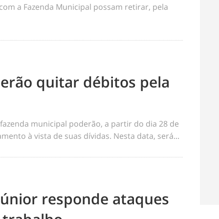
com a Fazenda Municipal possam retirar, pela
erão quitar débitos pela
fazenda municipal poderão, a partir do dia 28 de
mento à vista de suas dívidas. Nesta data, será...
 Júnior responde ataques