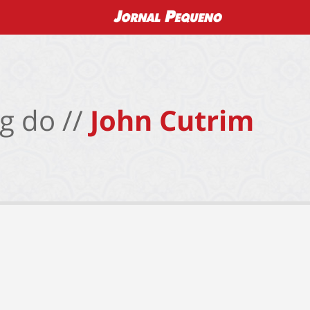
g do //
John Cutrim