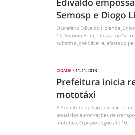
Edivaldo empossa
Semosp e Diogo 
O prefeito Edivaldo Holanda Júnio
13, Antônio Araújo Costa, na Secre
substitui José Silveira, afastado pel
CIDADE
/
11.11.2013
Prefeitura inicia
mototáxi
A Prefeitura de São Luís iniciou n
anual das autorizações de transpo
mototáxi. O prazo segue até 10...