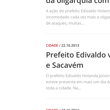
da oligarquia com
A ação do prefeito Edivaldo Hola
incomodado cada vez mais a oliga
de ataques, muitas...
CIDADE
/
22.10.2013
Prefeito Edivaldo 
e Sacavém
O prefeito Edivaldo Holanda Júnio
esteve presente em mais um dia d
toda a cidade. Na...