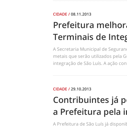
CIDADE
/
08.11.2013
Prefeitura melhor
Terminais de Inte
A Secretaria Municipal de Seguran
metais que serão utilizados pela 
integração de São Luís. A ação cont
CIDADE
/
29.10.2013
Contribuintes já 
a Prefeitura pela 
A Prefeitura de São Luís já disponib