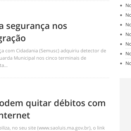
No
No
a segurança nos
No
No
gração
No
ça com Cidadania (Semusc) adquiriu detector de
No
Guarda Municipal nos cinco terminais de
No
a...
podem quitar débitos com
internet
iliza, no seu site (www.saoluis.ma.gov.br), o link