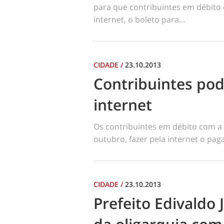
para que contribuintes em débito 
internet, o boleto para...
CIDADE
/
23.10.2013
Contribuintes pod
internet
Os contribuintes em débito com a 
outubro, fazer pela internet o paga
CIDADE
/
23.10.2013
Prefeito Edivaldo