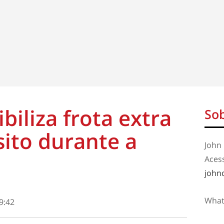
biliza frota extra
Sob
sito durante a
John 
Aces
john
What
9:42