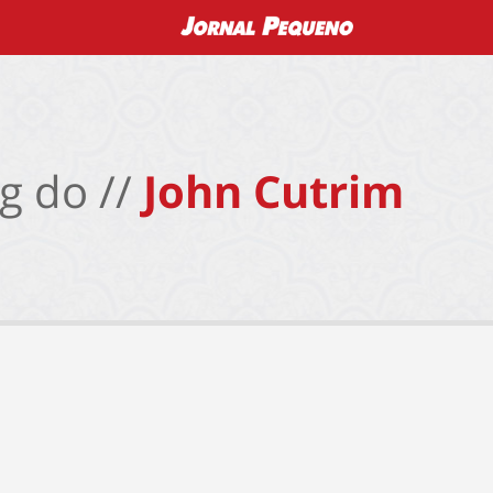
g do //
John Cutrim