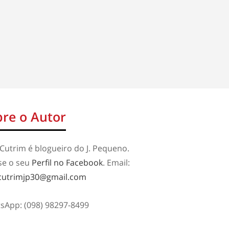
re o Autor
Cutrim é blogueiro do J. Pequeno.
se o seu
Perfil no Facebook
. Email:
cutrimjp30@gmail.com
sApp: (098) 98297-8499