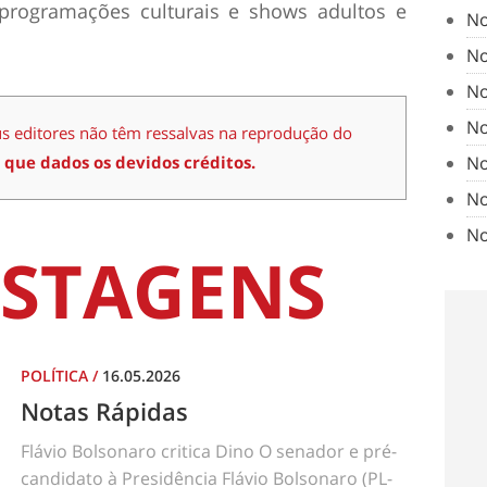
 programações culturais e shows adultos e
No
No
No
No
us editores não têm ressalvas na reprodução do
No
 que dados os devidos créditos.
No
No
STAGENS
POLÍTICA
/
16.05.2026
Notas Rápidas
Flávio Bolsonaro critica Dino O senador e pré-
candidato à Presidência Flávio Bolsonaro (PL-