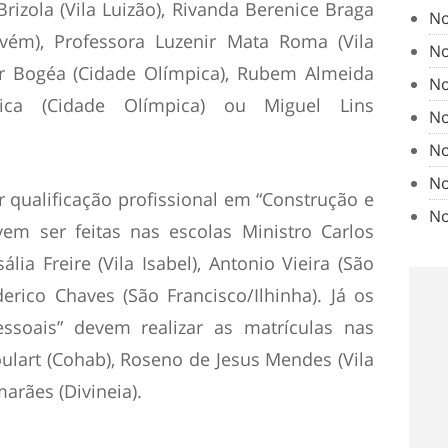
rizola (Vila Luizão), Rivanda Berenice Braga
No
cavém), Professora Luzenir Mata Roma (Vila
No
ar Bogéa (Cidade Olímpica), Rubem Almeida
No
pica (Cidade Olímpica) ou Miguel Lins
No
No
No
 qualificação profissional em “Construção e
No
vem ser feitas nas escolas Ministro Carlos
lia Freire (Vila Isabel), Antonio Vieira (São
rico Chaves (São Francisco/Ilhinha). Já os
essoais” devem realizar as matrículas nas
lart (Cohab), Roseno de Jesus Mendes (Vila
arães (Divineia).