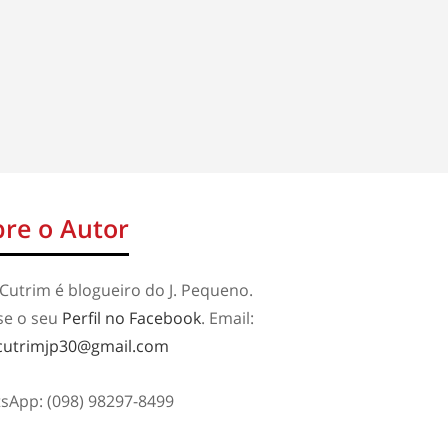
re o Autor
Cutrim é blogueiro do J. Pequeno.
se o seu
Perfil no Facebook
. Email:
cutrimjp30@gmail.com
sApp: (098) 98297-8499