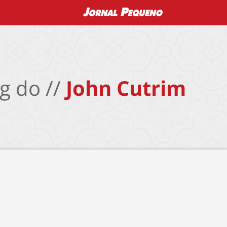
g do //
John Cutrim