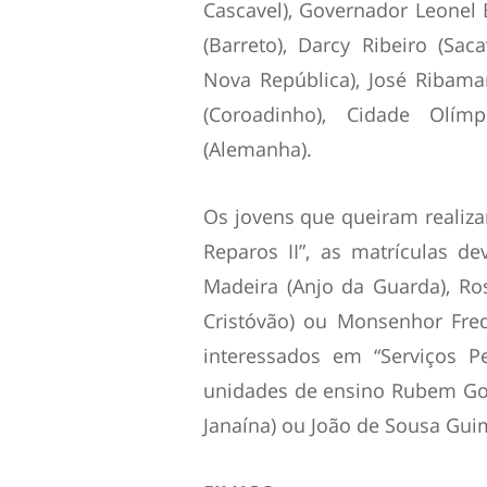
Cascavel), Governador Leonel B
(Barreto), Darcy Ribeiro (Sa
Nova República), José Ribam
(Coroadinho), Cidade Olím
(Alemanha).
Os jovens que queiram realizar
Reparos II”, as matrículas de
Madeira (Anjo da Guarda), Rosá
Cristóvão) ou Monsenhor Frede
interessados em “Serviços P
unidades de ensino Rubem Gou
Janaína) ou João de Sousa Guim