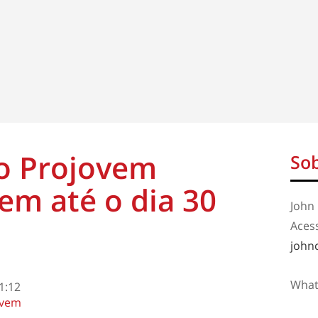
do Projovem
Sob
em até o dia 30
John 
Aces
john
What
1:12
ovem