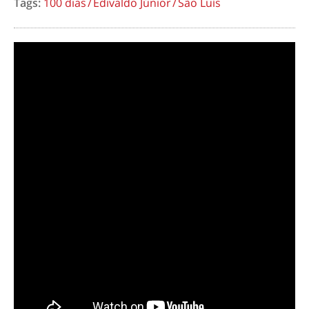
Tags:
100 dias
Edivaldo Júnior
São Luís