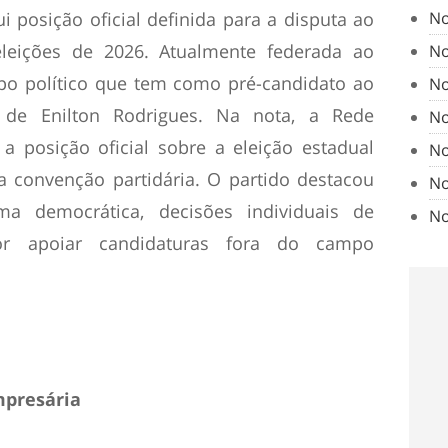
No
 posição oficial definida para a disputa ao
eições de 2026. Atualmente federada ao
No
upo político que tem como pré-candidato ao
No
de Enilton Rodrigues. Na nota, a Rede
No
a posição oficial sobre a eleição estadual
No
 convenção partidária. O partido destacou
No
ma democrática, decisões individuais de
No
or apoiar candidaturas fora do campo
mpresária