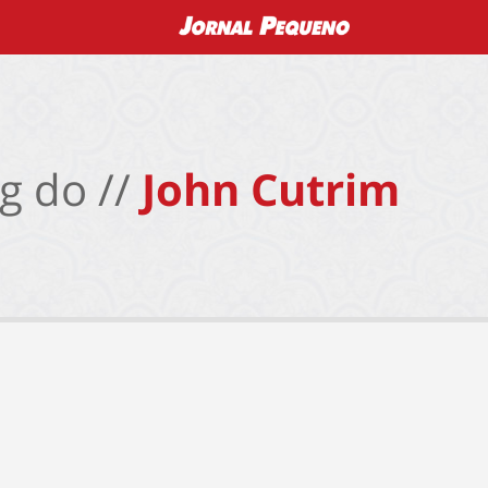
g do //
John Cutrim