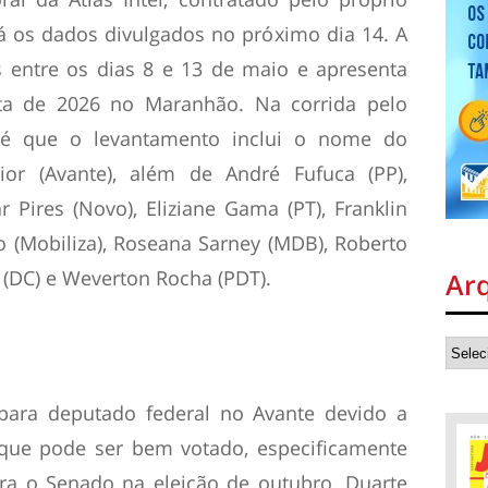
erá os dados divulgados no próximo dia 14. A
s entre os dias 8 e 13 de maio e apresenta
ta de 2026 no Maranhão. Na corrida pelo
 é que o levantamento inclui o nome do
ior (Avante), além de André Fufuca (PP),
 Pires (Novo), Eliziane Gama (PT), Franklin
o (Mobiliza), Roseana Sarney (MDB), Roberto
 (DC) e Weverton Rocha (PDT).
Ar
 para deputado federal no Avante devido a
a que pode ser bem votado, especificamente
ara o Senado na eleição de outubro. Duarte