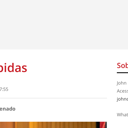
pidas
Sob
John 
7:55
Aces
john
Senado
What