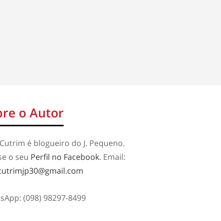
re o Autor
Cutrim é blogueiro do J. Pequeno.
se o seu
Perfil no Facebook
. Email:
cutrimjp30@gmail.com
sApp: (098) 98297-8499