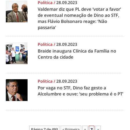
Política
/
28.09.2023
Valdemar diz que PL deve ‘votar a favor’
de eventual nomeação de Dino ao STF,
mas Flávio Bolsonaro reage: ‘Não
passaria’
Política
/
28.09.2023
Braide inaugura Clínica da Família no
Centro da cidade
Política
/
28.09.2023
Por vaga no STF, Dino faz gesto a
Alcolumbre e ouve: ‘seu problema é o PT’
Página 7 de 493
« Primeira
«
7
»