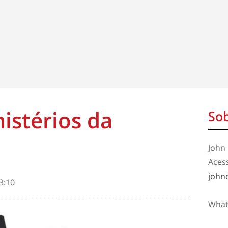
istérios da
Sob
John 
Aces
john
3:10
What