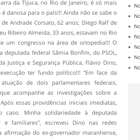
rra da Tijuca, no Rio de Janeiro, é só mais
No
 é danosa para o país!!! Ainda não se sabe o
No
 de Andrade Corsato, 62 anos; Diego Ralf de
No
eu Ribeiro Almeida, 33 anos, estavam no Rio
No
de um congresso na área de ortopedia!!! O
No
da deputada federal Sâmia Bonfim, do PSOL,
No
a Justiça e Segurança Pública, Flávio Dino,
No
execução ter fundo político!!! “Em face da
atuação de dois parlamentares federais,
l que acompanhe as investigações sobre a
pós essas providências iniciais imediatas,
 o caso. Minha solidariedade à deputada
 e familiares”, escreveu Dino nas redes
, a afirmação do ex-governador maranhense,