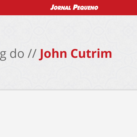
g do //
John Cutrim