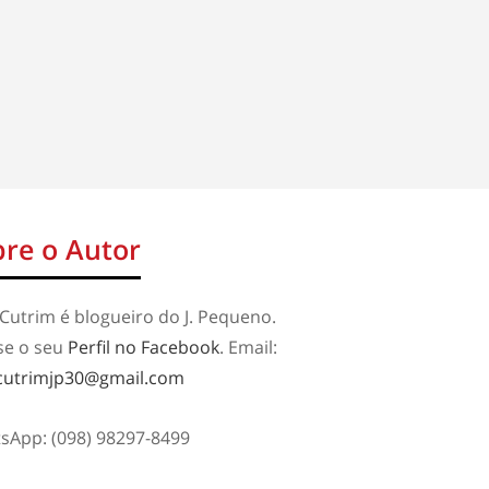
re o Autor
Cutrim é blogueiro do J. Pequeno.
se o seu
Perfil no Facebook
. Email:
cutrimjp30@gmail.com
sApp: (098) 98297-8499