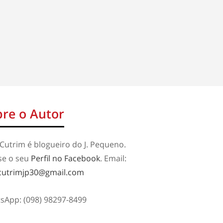
re o Autor
Cutrim é blogueiro do J. Pequeno.
se o seu
Perfil no Facebook
. Email:
cutrimjp30@gmail.com
sApp: (098) 98297-8499