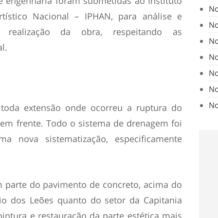
 engenharia foram submetidas ao Instituto
No
rtístico Nacional – IPHAN, para análise e
No
a realização da obra, respeitando as
No
l.
No
No
No
No
 toda extensão onde ocorreu a ruptura do
em frente. Todo o sistema de drenagem foi
a nova sistematização, especificamente
m parte do pavimento de concreto, acima do
io dos Leões quanto do setor da Capitania
intura e restauração da parte estética mais