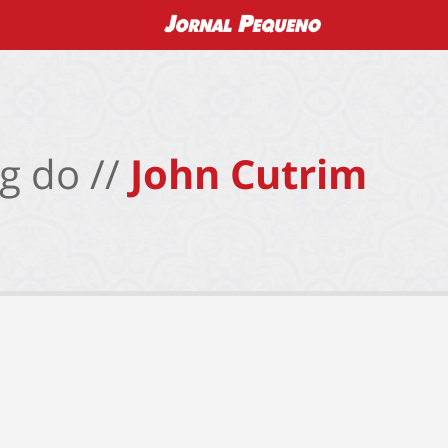
g do //
John Cutrim