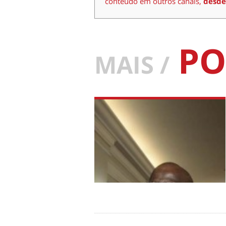
conteúdo em outros canais,
desde
PO
MAIS /