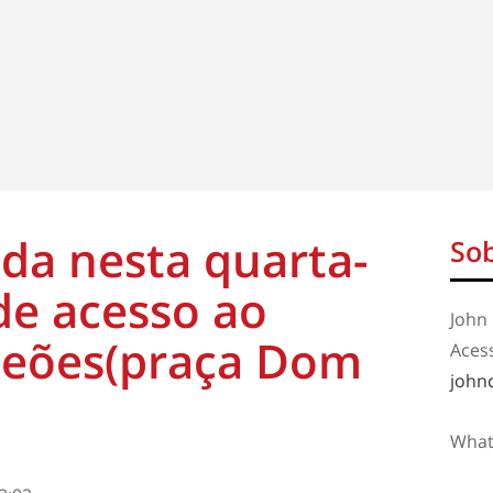
ada nesta quarta-
Sob
de acesso ao
John 
 Leões(praça Dom
Aces
john
What