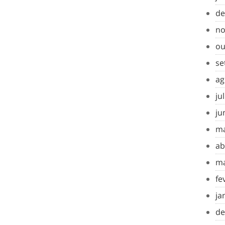
de
no
ou
se
ag
ju
ju
ma
ab
ma
fe
ja
de