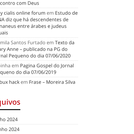
contro com Deus
y cialis online forum
em
Estudo de
A diz que há descendentes de
naneus entre árabes e judeus
uais
mila Santos Furtado
em
Texto da
ry Anne – publicado na PG do
rnal Pequeno do dia 07/06/2020
binha
em
Pagina Gospel do Jornal
queno do dia 07/06/2019
bux hack
em
Frase – Moreira Silva
quivos
lho 2024
nho 2024