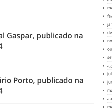
ma
fe
ja
de
al Gaspar, publicado na
no
4
ou
se
ag
ju
rio Porto, publicado na
ju
4
ma
ab
ma