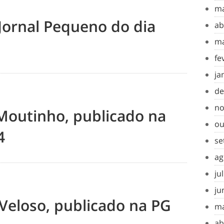
ma
Jornal Pequeno do dia
ab
ma
fe
ja
de
no
 Moutinho, publicado na
ou
4
se
ag
ju
ju
Veloso, publicado na PG
ma
ab