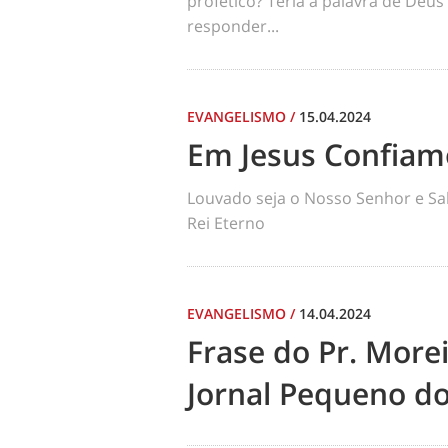
profético? Teria a palavra de Deus
responder...
EVANGELISMO
/
15.04.2024
Em Jesus Confiam
Louvado seja o Nosso Senhor e Sal
Rei Eterno
EVANGELISMO
/
14.04.2024
Frase do Pr. More
Jornal Pequeno do