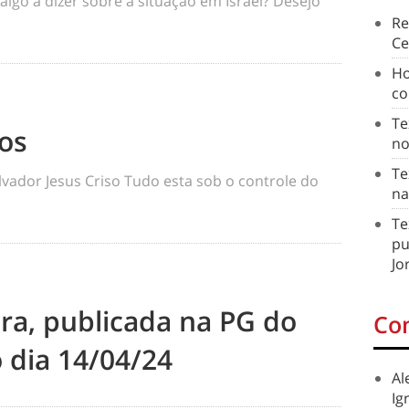
 algo a dizer sobre a situação em Israel? Desejo
Re
Ce
Ho
co
Te
os
no
Te
vador Jesus Criso Tudo esta sob o controle do
na
Te
pu
Jo
ira, publicada na PG do
Co
 dia 14/04/24
Al
Ig