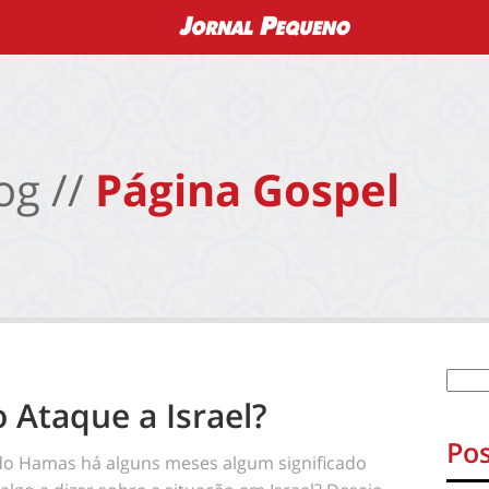
og //
Página Gospel
Ataque a Israel?
Pos
 do Hamas há alguns meses algum significado