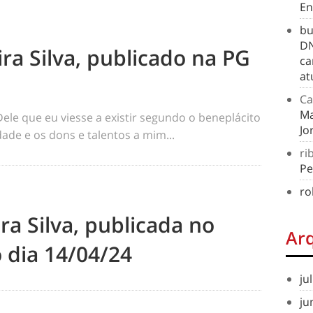
En
bu
DN
ra Silva, publicado na PG
ca
at
Ca
Ma
 Dele que eu viesse a existir segundo o beneplácito
Jo
ade e os dons e talentos a mim...
ri
Pe
ro
ra Silva, publicada no
Ar
 dia 14/04/24
ju
ju