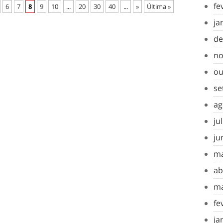
fe
6
7
8
9
10
...
20
30
40
...
»
Última »
ja
de
no
ou
se
ag
ju
ju
ma
ab
ma
fe
ja