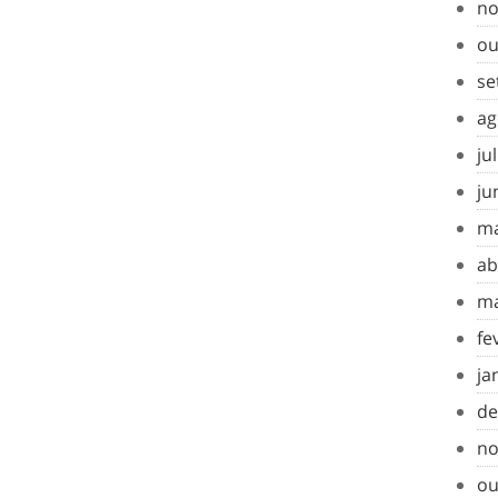
no
ou
se
ag
ju
ju
ma
ab
ma
fe
ja
de
no
ou