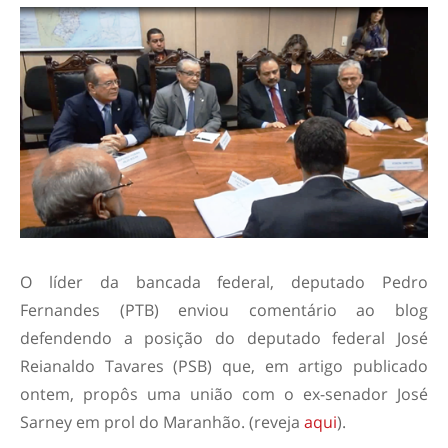
O líder da bancada federal, deputado Pedro
Fernandes (PTB) enviou comentário ao blog
defendendo a posição do deputado federal José
Reianaldo Tavares (PSB) que, em artigo publicado
ontem, propôs uma união com o ex-senador José
Sarney em prol do Maranhão. (reveja
aqui
).