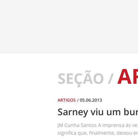
A
SEÇÃO /
ARTIGOS
/
05.06.2013
Sarney viu um bu
JM Cunha Santos A imprensa às vez
significa que, finalmente, deixou 