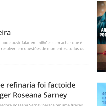
ira
pode ouvir falar em milhões sem achar que é
de resolver, em questões de momentos, todos os
e refinaria foi factoide
leger Roseana Sarney
rnadora Roseana Sarney parece ter uma fixação