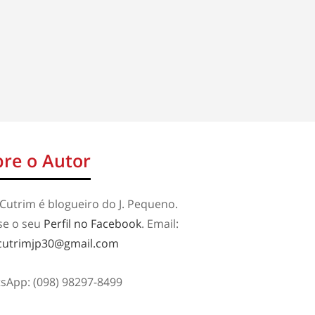
re o Autor
Cutrim é blogueiro do J. Pequeno.
se o seu
Perfil no Facebook
. Email:
cutrimjp30@gmail.com
sApp: (098) 98297-8499