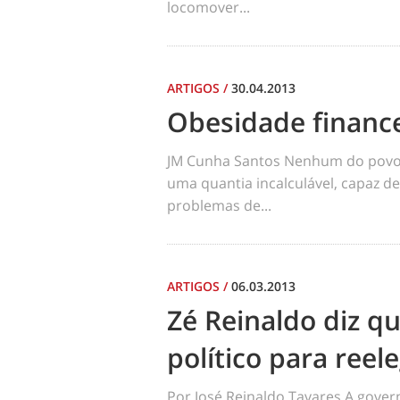
locomover...
ARTIGOS
/
30.04.2013
Obesidade finance
JM Cunha Santos Nenhum do povo 
uma quantia incalculável, capaz 
problemas de...
ARTIGOS
/
06.03.2013
Zé Reinaldo diz qu
político para ree
Por José Reinaldo Tavares A gove