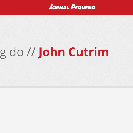
g do //
John Cutrim