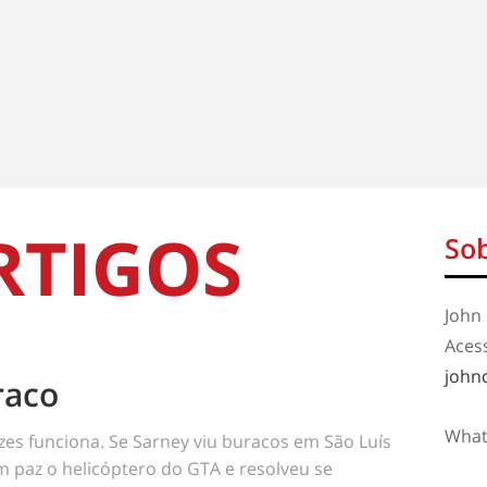
RTIGOS
Sob
John 
Aces
john
raco
What
es funciona. Se Sarney viu buracos em São Luís
em paz o helicóptero do GTA e resolveu se