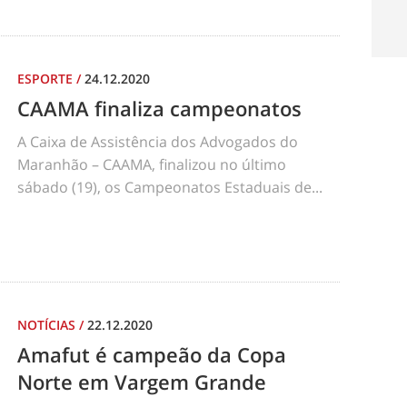
ESPORTE
/
24.12.2020
CAAMA finaliza campeonatos
A Caixa de Assistência dos Advogados do
Maranhão – CAAMA, finalizou no último
sábado (19), os Campeonatos Estaduais de...
NOTÍCIAS
/
22.12.2020
Amafut é campeão da Copa
Norte em Vargem Grande