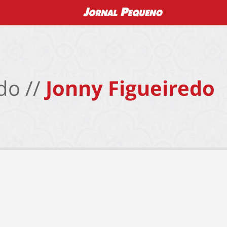
do //
Jonny Figueiredo