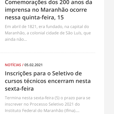
Comemorações dos 200 anos da
imprensa no Maranhão ocorre
nessa quinta-feira, 15
Em abril de 1821, era fundado, na capital do
Maranhão, a colonial cidade de São Luís, que
ainda não...
NOTÍCIAS
/
05.02.2021
Inscrições para o Seletivo de
cursos técnicos encerram nesta
sexta-feira
Termina nesta sexta-feira (5) o prazo para se
inscrever no Processo Seletivo 2021 do
Instituto Federal do Maranhão (Ifma)....