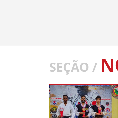
N
SEÇÃO /