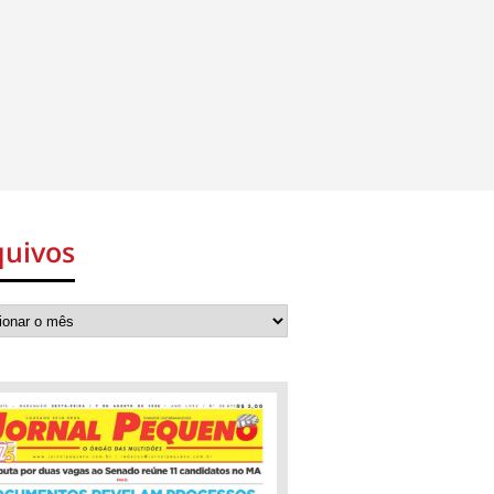
quivos