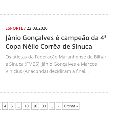
ESPORTE
/
22.03.2020
Jânio Gonçalves é campeão da 4ª
Copa Nélio Corrêa de Sinuca
Os atletas da Federação Maranhense de Bilhar
e Sinuca (FMBS), Jânio Gonçalves e Marcos
Vinicius (Anaconda) decidiram a final...
4
5
...
10
20
30
...
»
Última »