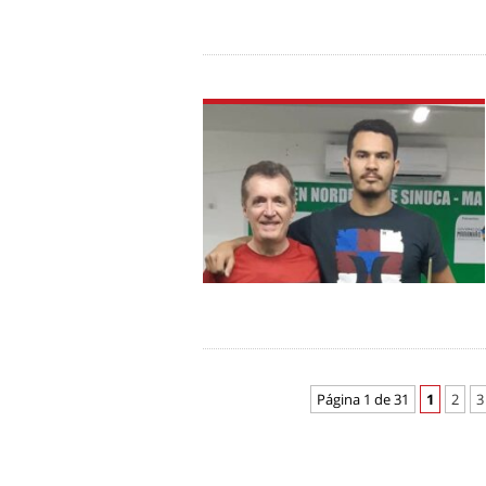
Página 1 de 31
1
2
3