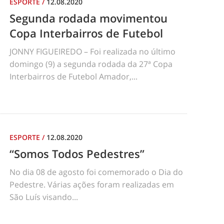
ESPORTE
/
12.08.2020
Segunda rodada movimentou
Copa Interbairros de Futebol
JONNY FIGUEIREDO – Foi realizada no último
domingo (9) a segunda rodada da 27ª Copa
Interbairros de Futebol Amador,...
ESPORTE
/
12.08.2020
“Somos Todos Pedestres”
No dia 08 de agosto foi comemorado o Dia do
Pedestre. Várias ações foram realizadas em
São Luís visando...