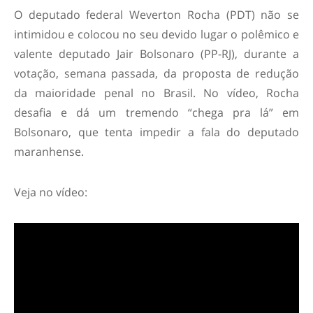
O deputado federal Weverton Rocha (PDT) não se
intimidou e colocou no seu devido lugar o polêmico e
valente deputado Jair Bolsonaro (PP-RJ), durante a
votação, semana passada, da proposta de redução
da maioridade penal no Brasil. No vídeo, Rocha
desafia e dá um tremendo “chega pra lá” em
Bolsonaro, que tenta impedir a fala do deputado
maranhense.
Veja no vídeo: