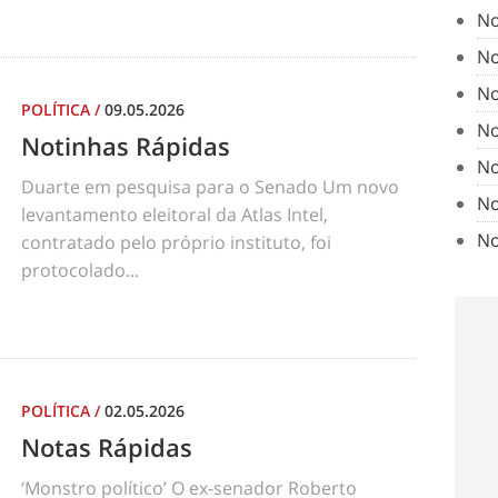
No
No
No
POLÍTICA
/
09.05.2026
No
Notinhas Rápidas
No
Duarte em pesquisa para o Senado Um novo
No
levantamento eleitoral da Atlas Intel,
No
contratado pelo próprio instituto, foi
protocolado...
POLÍTICA
/
02.05.2026
Notas Rápidas
‘Monstro político’ O ex-senador Roberto