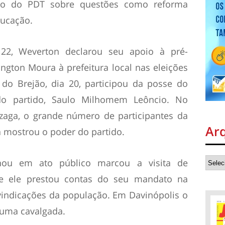
nto do PDT sobre questões como reforma
ducação.
22, Weverton declarou seu apoio à pré-
ngton Moura à prefeitura local nas eleições
do Brejão, dia 20, participou da posse do
do partido, Saulo Milhomem Leôncio. No
aga, o grande número de participantes da
Ar
 mostrou o poder do partido.
ou em ato público marcou a visita de
e ele prestou contas do seu mandato na
vindicações da população. Em Davinópolis o
 uma cavalgada.