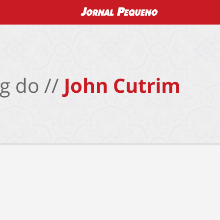
g do //
John Cutrim