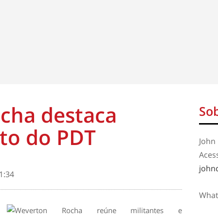
cha destaca
Sob
nto do PDT
John 
Aces
john
1:34
What