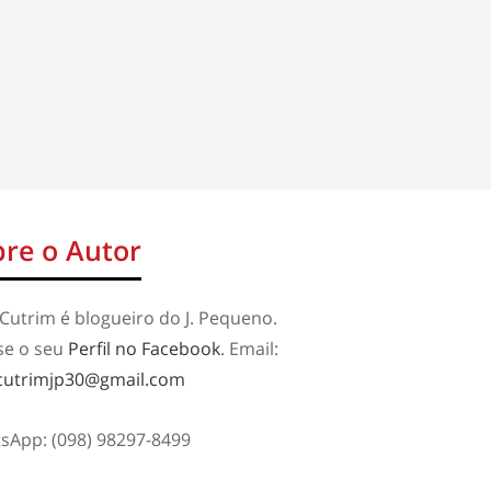
re o Autor
Cutrim é blogueiro do J. Pequeno.
se o seu
Perfil no Facebook
. Email:
cutrimjp30@gmail.com
sApp: (098) 98297-8499