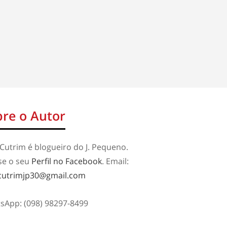
re o Autor
Cutrim é blogueiro do J. Pequeno.
se o seu
Perfil no Facebook
. Email:
cutrimjp30@gmail.com
sApp: (098) 98297-8499