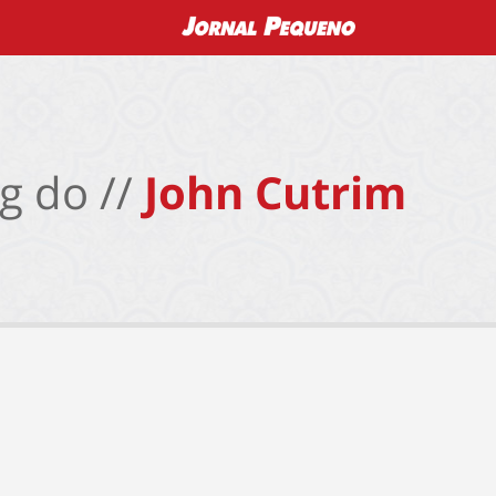
g do //
John Cutrim