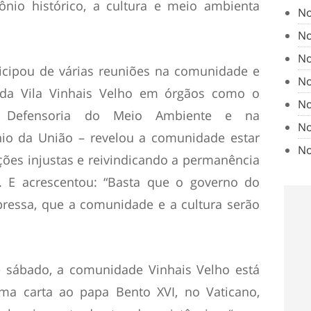
nio histórico, a cultura e meio ambienta
No
No
No
icipou de várias reuniões na comunidade e
No
a Vila Vinhais Velho em órgãos como o
No
al, Defensoria do Meio Ambiente e na
No
nio da União – revelou a comunidade estar
No
ações injustas e reivindicando a permanência
l”. E acrescentou: “Basta que o governo do
pressa, que a comunidade e a cultura serão
 sábado, a comunidade Vinhais Velho está
 uma carta ao papa Bento XVI, no Vaticano,