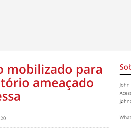
o mobilizado para
Sob
ritório ameaçado
John 
essa
Aces
john
What
:20