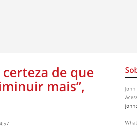
 certeza de que
Sob
iminuir mais”,
John 
o
Aces
john
What
4:57