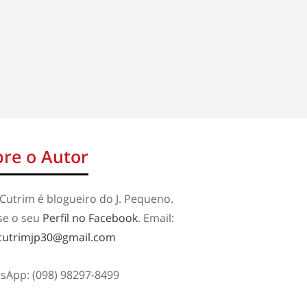
re o Autor
Cutrim é blogueiro do J. Pequeno.
se o seu
Perfil no Facebook
. Email:
cutrimjp30@gmail.com
sApp: (098) 98297-8499