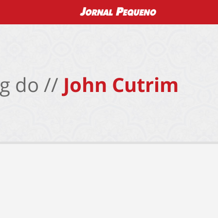
g do //
John Cutrim