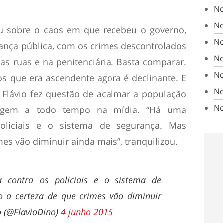
No
No
 sobre o caos em que recebeu o governo,
No
ança pública, com os crimes descontrolados
No
s ruas e na penitenciária. Basta comparar.
No
os que era ascendente agora é declinante. E
No
. Flávio fez questão de acalmar a população
No
urgem a todo tempo na mídia. “Há uma
oliciais e o sistema de segurança. Mas
mes vão diminuir ainda mais”, tranquilizou.
contra os policiais e o sistema de
o a certeza de que crimes vão diminuir
o (@FlavioDino)
4 junho 2015