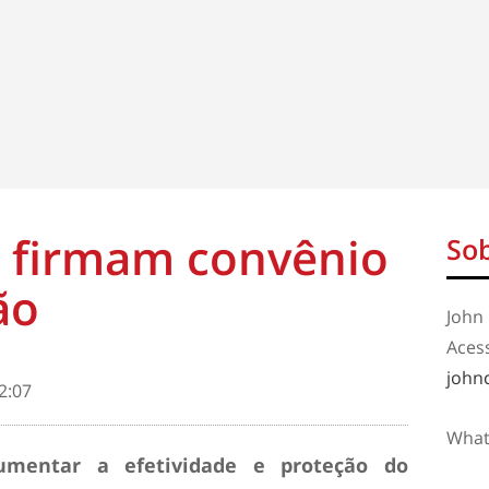
n firmam convênio
Sob
ão
John 
Aces
john
2:07
What
aumentar a efetividade e proteção do