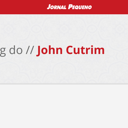
g do //
John Cutrim