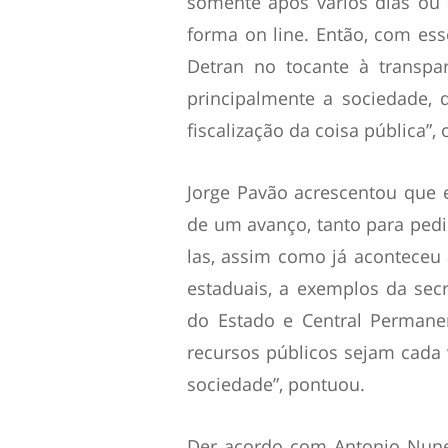
somente após vários dias ou 
forma on line. Então, com es
Detran no tocante à transpa
principalmente a sociedade,
fiscalização da coisa pública”,
Jorge Pavão acrescentou que e
de um avanço, tanto para pe
las, assim como já aconteceu
estaduais, a exemplos da secr
do Estado e Central Permanen
recursos públicos sejam cad
sociedade”, pontuou.
Der acordo com Antonio Nune