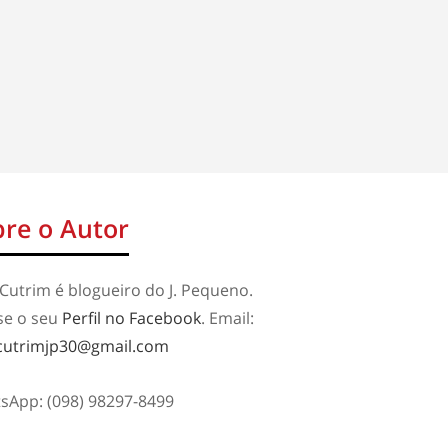
re o Autor
Cutrim é blogueiro do J. Pequeno.
se o seu
Perfil no Facebook
. Email:
cutrimjp30@gmail.com
sApp: (098) 98297-8499