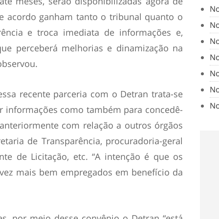
até meses, serão disponibilizadas agora de
No
se acordo ganham tanto o tribunal quanto o
No
rência e troca imediata de informações e,
No
 que perceberá melhorias e dinamização na
No
 observou.
No
No
ssa recente parceria com o Detran trata-se
No
dir informações como também para concedê-
 anteriormente com relação a outros órgãos
etaria de Transparência, procuradoria-geral
te de Licitação, etc. “A intenção é que os
a vez mais bem empregados em benefício da
s, por meio desse convênio o Detran “está