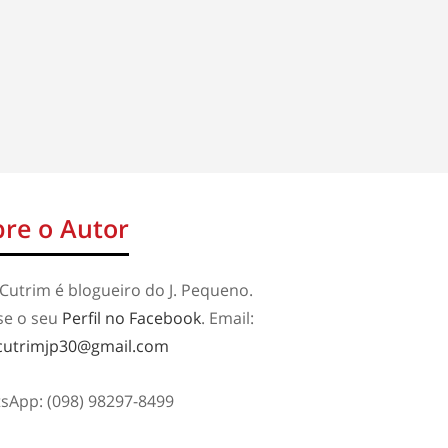
re o Autor
Cutrim é blogueiro do J. Pequeno.
se o seu
Perfil no Facebook
. Email:
cutrimjp30@gmail.com
sApp: (098) 98297-8499