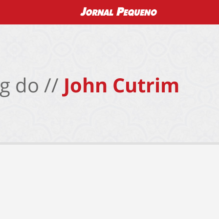
g do //
John Cutrim