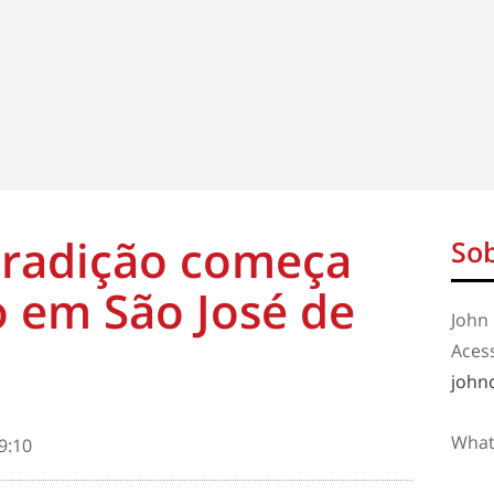
tradição começa
Sob
 em São José de
John 
Aces
john
What
9:10