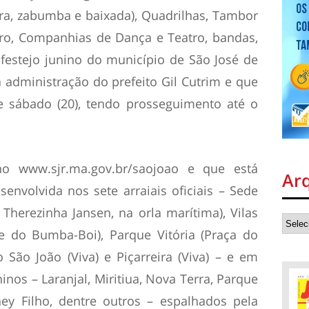
ra, zabumba e baixada), Quadrilhas, Tambor
iro, Companhias de Dança e Teatro, bandas,
 festejo junino do município de São José de
 administração do prefeito Gil Cutrim e que
te sábado (20), tendo prosseguimento até o
no www.sjr.ma.gov.br/saojoao e que está
Ar
envolvida nos sete arraiais oficiais – Sede
Therezinha Jansen, na orla marítima), Vilas
de do Bumba-Boi), Parque Vitória (Praça do
o São João (Viva) e Piçarreira (Viva) – e em
inos – Laranjal, Miritiua, Nova Terra, Parque
rney Filho, dentre outros – espalhados pela