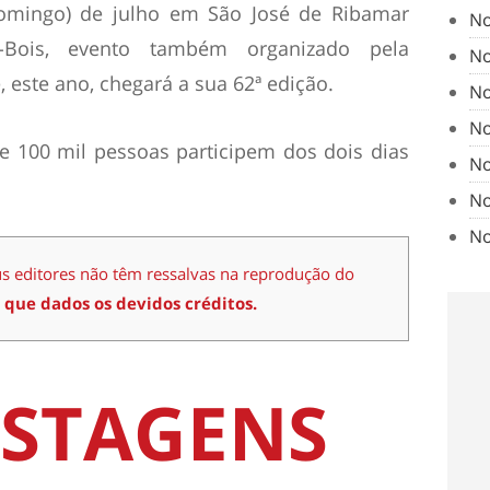
domingo) de julho em São José de Ribamar
No
a-Bois, evento também organizado pela
No
 este ano, chegará a sua 62ª edição.
No
No
e 100 mil pessoas participem dos dois dias
No
No
No
us editores não têm ressalvas na reprodução do
 que dados os devidos créditos.
STAGENS