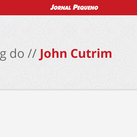
g do //
John Cutrim