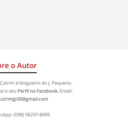
re o Autor
Cutrim é blogueiro do J. Pequeno.
se o seu
Perfil no Facebook
. Email:
cutrimjp30@gmail.com
sApp: (098) 98297-8499