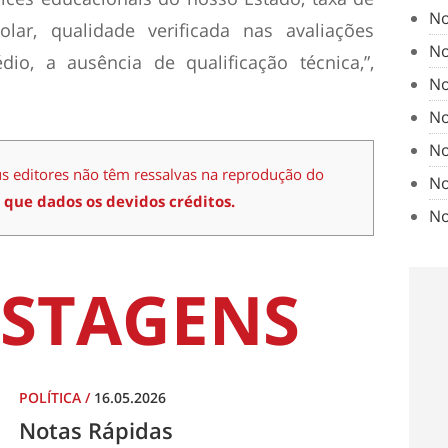
No
olar, qualidade verificada nas avaliações
No
io, a ausência de qualificação técnica,”,
No
No
No
us editores não têm ressalvas na reprodução do
No
 que dados os devidos créditos.
No
STAGENS
POLÍTICA
/
16.05.2026
Notas Rápidas