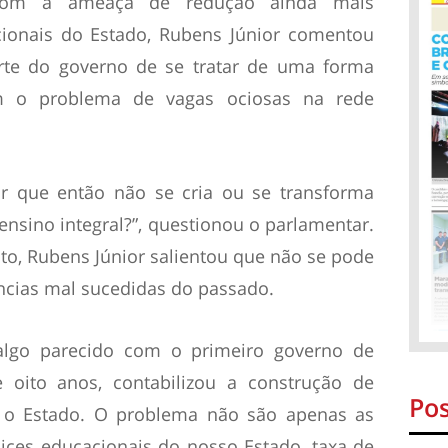
 com a ameaça de redução ainda mais
cionais do Estado, Rubens Júnior comentou
te do governo de se tratar de uma forma
m o problema de vagas ociosas na rede
or que então não se cria ou se transforma
nsino integral?”, questionou o parlamentar.
o, Rubens Júnior salientou que não se pode
ências mal sucedidas do passado.
algo parecido com o primeiro governo de
 oito anos, contabilizou a construção de
Pos
 o Estado. O problema não são apenas as
ices educacionais do nosso Estado, taxa de