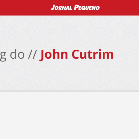
g do //
John Cutrim