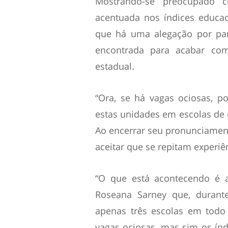
Mostrando-se preocupado
acentuada nos índices educa
que há uma alegação por par
encontrada para acabar co
estadual.
“Ora, se há vagas ociosas, p
estas unidades em escolas de e
Ao encerrar seu pronunciament
aceitar que se repitam experi
“O que está acontecendo é 
Roseana Sarney que, durante
apenas três escolas em todo
vagas ociosas, mas sim os índ