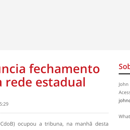
ncia fechamento
Sob
a rede estadual
John 
Aces
john
5:29
What
PCdoB) ocupou a tribuna, na manhã desta