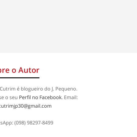
re o Autor
Cutrim é blogueiro do J. Pequeno.
se o seu
Perfil no Facebook
. Email:
cutrimjp30@gmail.com
sApp: (098) 98297-8499