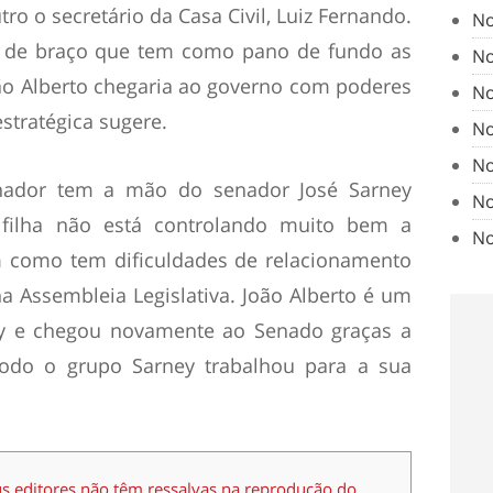
ro o secretário da Casa Civil, Luiz Fernando.
No
 de braço que tem como pano de fundo as
No
oão Alberto chegaria ao governo com poderes
No
stratégica sugere.
No
No
enador tem a mão do senador José Sarney
No
filha não está controlando muito bem a
No
m como tem dificuldades de relacionamento
 Assembleia Legislativa. João Alberto é um
ney e chegou novamente ao Senado graças a
odo o grupo Sarney trabalhou para a sua
us editores não têm ressalvas na reprodução do