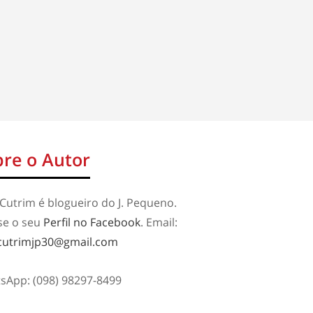
re o Autor
Cutrim é blogueiro do J. Pequeno.
se o seu
Perfil no Facebook
. Email:
cutrimjp30@gmail.com
sApp: (098) 98297-8499