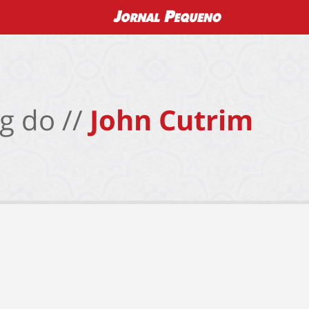
g do //
John Cutrim