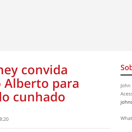
ney convida
Sob
 Alberto para
John 
 do cunhado
Aces
john
What
8:20