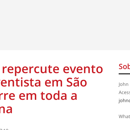
 repercute evento
Sob
ventista em São
John 
rre em toda a
Aces
john
ina
What