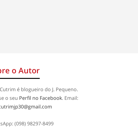
re o Autor
Cutrim é blogueiro do J. Pequeno.
se o seu
Perfil no Facebook
. Email:
cutrimjp30@gmail.com
sApp: (098) 98297-8499