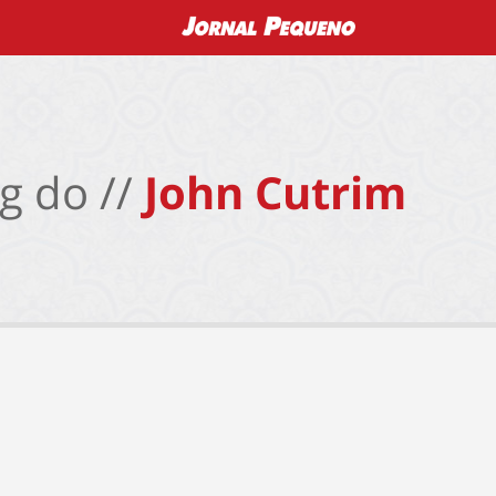
g do //
John Cutrim