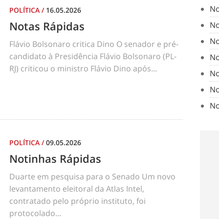
No
POLÍTICA
/
16.05.2026
Notas Rápidas
No
No
Flávio Bolsonaro critica Dino O senador e pré-
candidato à Presidência Flávio Bolsonaro (PL-
No
RJ) criticou o ministro Flávio Dino após...
No
No
No
POLÍTICA
/
09.05.2026
Notinhas Rápidas
Duarte em pesquisa para o Senado Um novo
levantamento eleitoral da Atlas Intel,
contratado pelo próprio instituto, foi
protocolado...