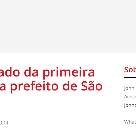
tado da primeira
Sob
a prefeito de São
John 
Aces
john
What
0:11