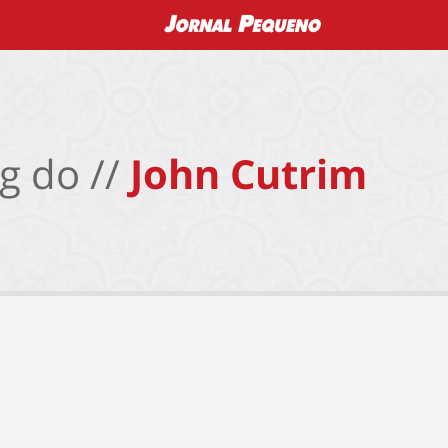
g do //
John Cutrim