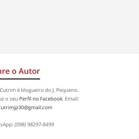
re o Autor
Cutrim é blogueiro do J. Pequeno.
se o seu
Perfil no Facebook
. Email:
cutrimjp30@gmail.com
sApp: (098) 98297-8499