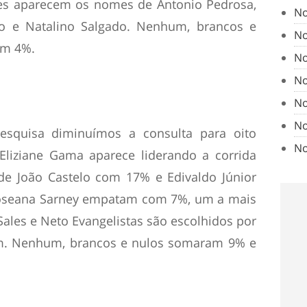
s aparecem os nomes de Antonio Pedrosa,
No
go e Natalino Salgado. Nenhum, brancos e
No
em 4%.
No
No
No
No
esquisa diminuímos a consulta para oito
No
Eliziane Gama aparece liderando a corrida
de João Castelo com 17% e Edivaldo Júnior
Roseana Sarney empatam com 7%, um a mais
Sales e Neto Evangelistas são escolhidos por
um. Nenhum, brancos e nulos somaram 9% e