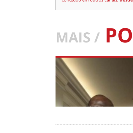
PO
MAIS /