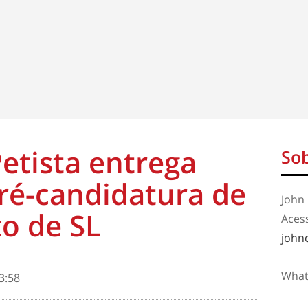
Petista entrega
Sob
pré-candidatura de
John 
to de SL
Aces
john
What
3:58