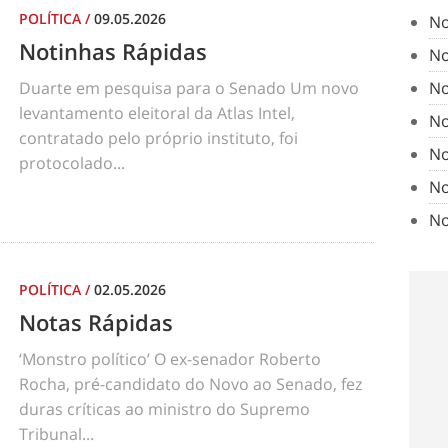
POLÍTICA
/
09.05.2026
No
Notinhas Rápidas
No
Duarte em pesquisa para o Senado Um novo
No
levantamento eleitoral da Atlas Intel,
No
contratado pelo próprio instituto, foi
No
protocolado...
No
No
POLÍTICA
/
02.05.2026
Notas Rápidas
‘Monstro político’ O ex-senador Roberto
Rocha, pré-candidato do Novo ao Senado, fez
duras críticas ao ministro do Supremo
Tribunal...