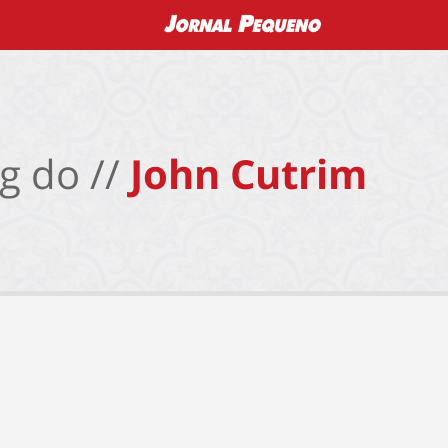
g do //
John Cutrim