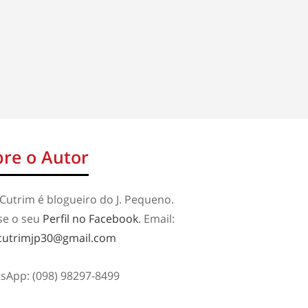
re o Autor
Cutrim é blogueiro do J. Pequeno.
se o seu
Perfil no Facebook
. Email:
cutrimjp30@gmail.com
sApp: (098) 98297-8499