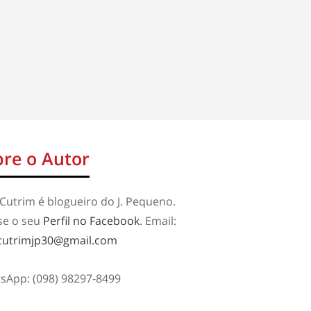
re o Autor
Cutrim é blogueiro do J. Pequeno.
se o seu
Perfil no Facebook
. Email:
cutrimjp30@gmail.com
sApp: (098) 98297-8499