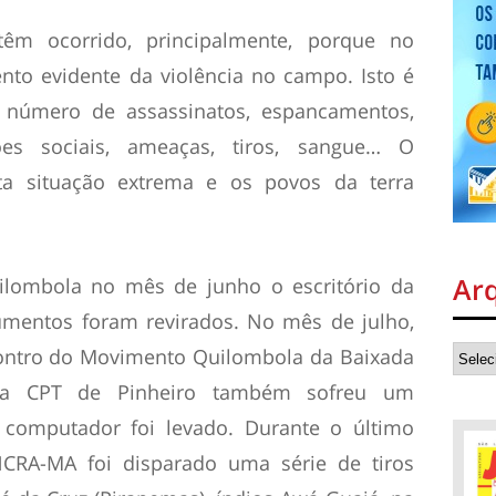
têm ocorrido, principalmente, porque no
to evidente da violência no campo. Isto é
o número de assassinatos, espancamentos,
ões sociais, ameaças, tiros, sangue… O
sta situação extrema e os povos da terra
Ar
lombola no mês de junho o escritório da
mentos foram revirados. No mês de julho,
ontro do Movimento Quilombola da Baixada
da CPT de Pinheiro também sofreu um
omputador foi levado. Durante o último
RA-MA foi disparado uma série de tiros