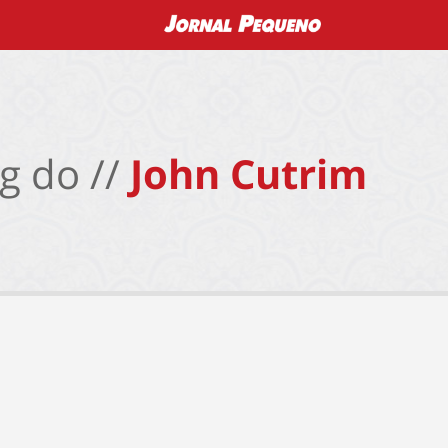
g do //
John Cutrim