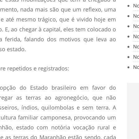
No
mento, nada mais são que um reflexo, uma
No
 e até mesmo trágico, que é vivido hoje em
No
 E, ao chegar à capital, eles tem colocado o
No
ferida, falando dos motivos que leva ao
No
so estado.
No
No
e repetidos e registrados:
 opção do Estado brasileiro em favor do
tregar as terras ao agronegócio, que não
sseiros, índios, quilombolas e sem terra. A
icultura familiar camponesa, provocando um
hão, estado com notória vocação rural e
e as terras do Maranhão estão sendo, cada