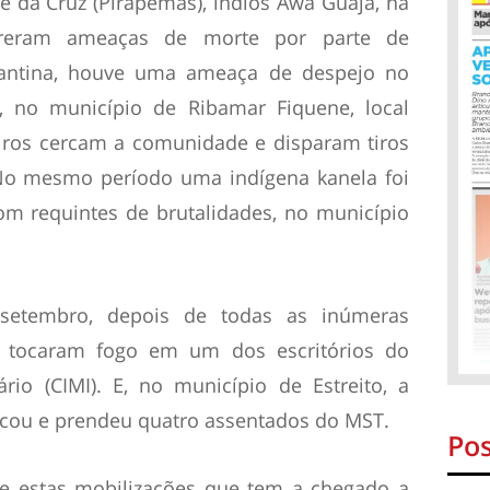
é da Cruz (Pirapemas), índios Awá Guajá, na
freram ameaças de morte por parte de
cantina, houve uma ameaça de despejo no
 no município de Ribamar Fiquene, local
eiros cercam a comunidade e disparam tiros
 No mesmo período uma indígena kanela foi
om requintes de brutalidades, no município
etembro, depois de todas as inúmeras
e tocaram fogo em um dos escritórios do
rio (CIMI). E, no município de Estreito, a
ancou e prendeu quatro assentados do MST.
Pos
que estas mobilizações que tem a chegado a