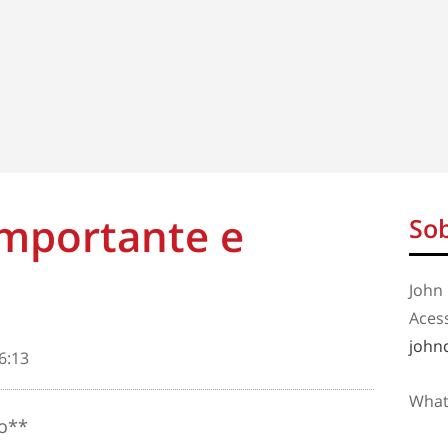
importante e
Sob
John 
Aces
john
6:13
What
jo**