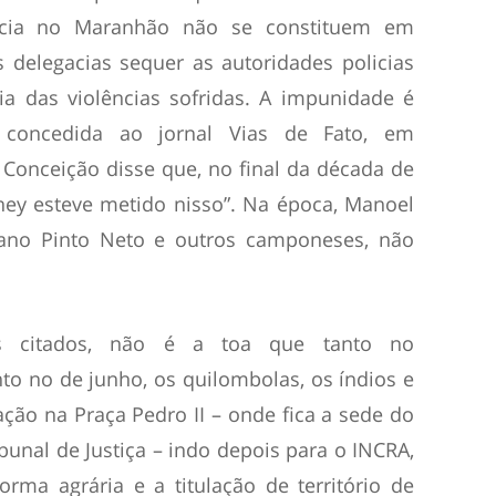
ncia no Maranhão não se constituem em
s delegacias sequer as autoridades policias
a das violências sofridas. A impunidade é
a concedida ao jornal Vias de Fato, em
Conceição disse que, no final da década de
ney esteve metido nisso”. Na época, Manoel
iano Pinto Neto e outros camponeses, não
os citados, não é a toa que tanto no
o no de junho, os quilombolas, os índios e
ão na Praça Pedro II – onde fica a sede do
unal de Justiça – indo depois para o INCRA,
orma agrária e a titulação de território de