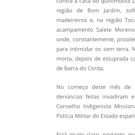
contra a casa do quilombola Z
região de Bom Jardim, so
madeireiros e, na região To
acampamento Salete Moreno,
onde, constantemente, pistol
para intimidar os sem terra.
morta, depois de estuprada c
de Barra do Corda.
No começo deste mês de s
denúncias feitas invadiram 
Conselho Indigenista Missioná
Polícia Militar do Estado esp
Está muito claro, portanto, 