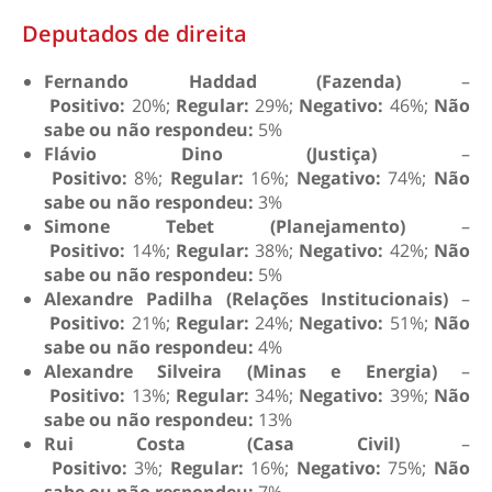
Deputados de direita
Fernando Haddad (Fazenda)
–
Positivo:
20%;
Regular:
29%;
Negativo:
46%;
Não
sabe ou não respondeu:
5%
Flávio Dino (Justiça)
–
Positivo:
8%;
Regular:
16%;
Negativo:
74%;
Não
sabe ou não respondeu:
3%
Simone Tebet (Planejamento)
–
Positivo:
14%;
Regular:
38%;
Negativo:
42%;
Não
sabe ou não respondeu:
5%
Alexandre Padilha (Relações Institucionais)
–
Positivo:
21%;
Regular:
24%;
Negativo:
51%;
Não
sabe ou não respondeu:
4%
Alexandre Silveira (Minas e Energia)
–
Positivo:
13%;
Regular:
34%;
Negativo:
39%;
Não
sabe ou não respondeu:
13%
Rui Costa (Casa Civil)
–
Positivo:
3%;
Regular:
16%;
Negativo:
75%;
Não
sabe ou não respondeu:
7%