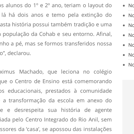
 alunos do 1º e 2º ano, teriam o layout do
No
o lá há dois anos e temo pela extinção do
No
vasta história possui também tradição e uma
No
a população da Cohab e seu entorno. Afinal,
No
nho a pé, mas se formos transferidos nossa
No
o”, declarou.
No
No
aximus Machado, que leciona no colégio
e que o Centro de Ensino está comemorando
os educacionais, prestados à comunidade
ue a transformação da escola em anexo do
de e desrespeita sua história de agente
ada pelo Centro Integrado do Rio Anil, sem
ssores da ‘casa’, se apossou das instalações