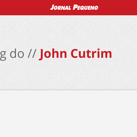
g do //
John Cutrim