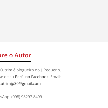
re o Autor
Cutrim é blogueiro do J. Pequeno.
se o seu
Perfil no Facebook
. Email:
cutrimjp30@gmail.com
sApp: (098) 98297-8499