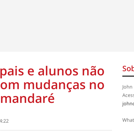
 pais e alunos não
Sob
com mudanças no
John 
amandaré
Aces
john
What
4:22