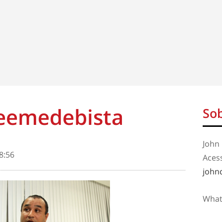
peemedebista
Sob
John 
8:56
Aces
john
What