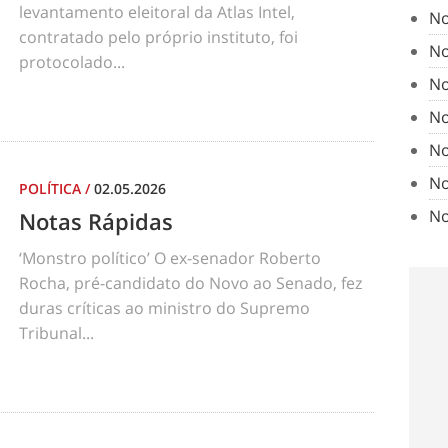
levantamento eleitoral da Atlas Intel,
No
contratado pelo próprio instituto, foi
No
protocolado...
No
No
No
No
POLÍTICA
/
02.05.2026
No
Notas Rápidas
‘Monstro político’ O ex-senador Roberto
Rocha, pré-candidato do Novo ao Senado, fez
duras críticas ao ministro do Supremo
Tribunal...