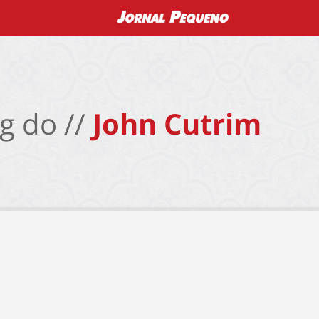
g do //
John Cutrim