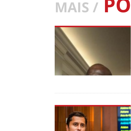
PO
MAIS /