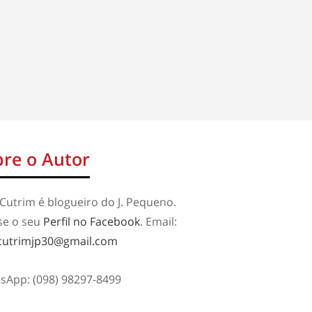
re o Autor
Cutrim é blogueiro do J. Pequeno.
se o seu
Perfil no Facebook
. Email:
cutrimjp30@gmail.com
sApp: (098) 98297-8499