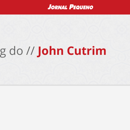
g do //
John Cutrim