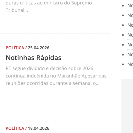
duras críticas ao ministro do Supremo
No
Tribunal...
No
No
No
No
POLÍTICA
/
25.04.2026
No
Notinhas Rápidas
No
PT segue dividido e decisão sobre 2026
continua indefinida no Maranhão Apesar das
reuniões ocorridas durante a semana, o...
POLÍTICA
/
18.04.2026