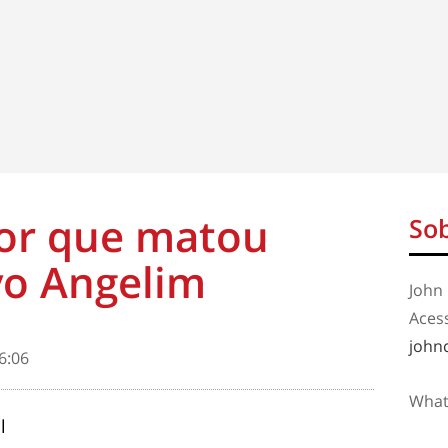
or que matou
Sob
vo Angelim
John 
Aces
john
6:06
What
l