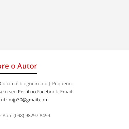
re o Autor
Cutrim é blogueiro do J. Pequeno.
se o seu
Perfil no Facebook
. Email:
cutrimjp30@gmail.com
sApp: (098) 98297-8499