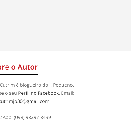
re o Autor
Cutrim é blogueiro do J. Pequeno.
se o seu
Perfil no Facebook
. Email:
cutrimjp30@gmail.com
sApp: (098) 98297-8499