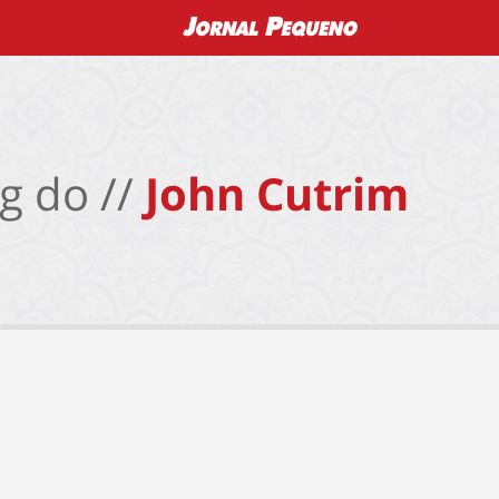
g do //
John Cutrim