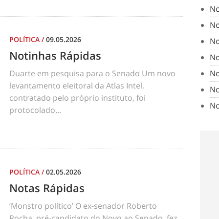
No
No
POLÍTICA
/
09.05.2026
No
Notinhas Rápidas
No
No
Duarte em pesquisa para o Senado Um novo
levantamento eleitoral da Atlas Intel,
No
contratado pelo próprio instituto, foi
No
protocolado...
POLÍTICA
/
02.05.2026
Notas Rápidas
‘Monstro político’ O ex-senador Roberto
Rocha, pré-candidato do Novo ao Senado, fez