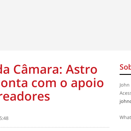
da Câmara: Astro
Sob
conta com o apoio
John 
readores
Aces
john
What
5:48