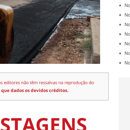
No
No
No
No
No
No
No
us editores não têm ressalvas na reprodução do
 que dados os devidos créditos.
STAGENS