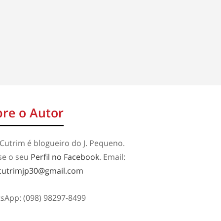
re o Autor
Cutrim é blogueiro do J. Pequeno.
se o seu
Perfil no Facebook
. Email:
cutrimjp30@gmail.com
sApp: (098) 98297-8499