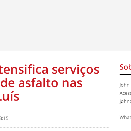
tensifica serviços
Sob
 de asfalto nas
John 
Luís
Aces
john
What
8:15