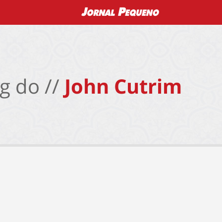
g do //
John Cutrim