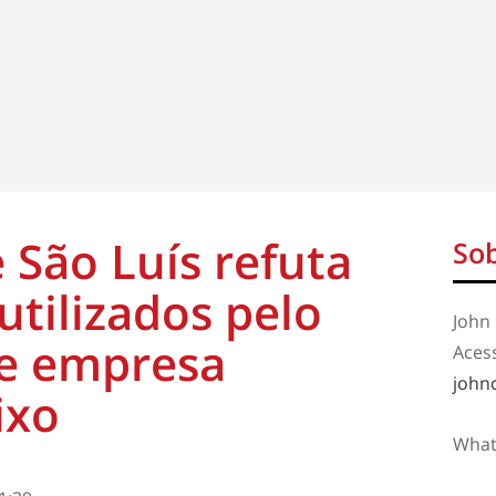
 São Luís refuta
Sob
tilizados pelo
John 
de empresa
Aces
john
ixo
What