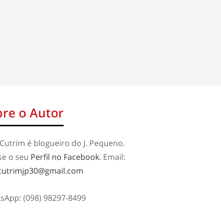
re o Autor
Cutrim é blogueiro do J. Pequeno.
se o seu
Perfil no Facebook
. Email:
cutrimjp30@gmail.com
sApp: (098) 98297-8499