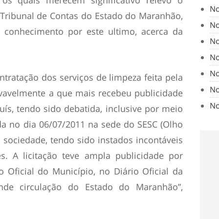
e os quais merecem significativo relevo o
No
o Tribunal de Contas do Estado do Maranhão,
No
conhecimento por este ultimo, acerca da
No
No
No
ontratação dos serviços de limpeza feita pela
No
ovavelmente a que mais recebeu publicidade
No
uís, tendo sido debatida, inclusive por meio
ada no dia 06/07/2011 na sede do SESC (Olho
 sociedade, tendo sido instados incontáveis
s. A licitação teve ampla publicidade por
 Oficial do Município, no Diário Oficial da
nde circulação do Estado do Maranhão”,