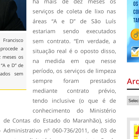
há mais de dez meses os
serviços de coleta de lixo nas
áreas “A e D” de São Luís
estariam sendo executados
 Francisco
sem contrato. “Em verdade, a
 procede a
situação real é o oposto disso,
z meses os
na medida em que nesse
 “A e D” de
período, os serviços de limpeza
tados sem
Ar
sempre foram prestados
mediante contrato prévio,
tendo inclusive (o que é de
conhecimento do Ministério
al de Contas do Estado do Maranhão), sido
o Administrativo nº 060-736/2011, de 03 de