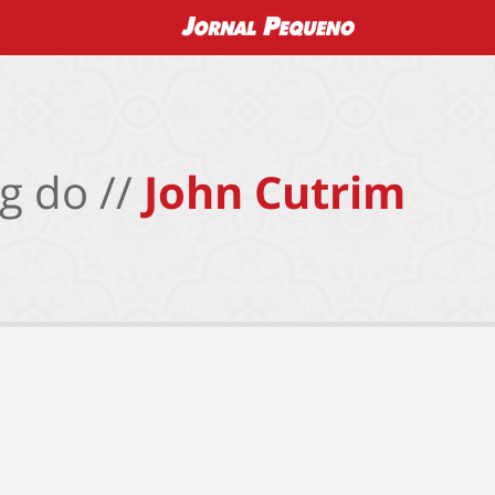
g do //
John Cutrim