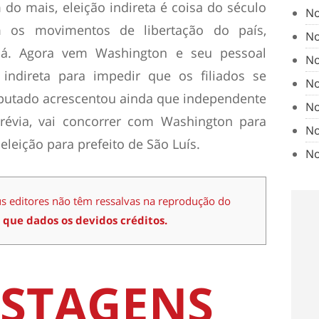
m do mais, eleição indireta é coisa do século
No
m os movimentos de libertação do país,
No
a já. Agora vem Washington e seu pessoal
No
 indireta para impedir que os filiados se
No
deputado acrescentou ainda que independente
No
prévia, vai concorrer com Washington para
No
eleição para prefeito de São Luís.
No
us editores não têm ressalvas na reprodução do
 que dados os devidos créditos.
STAGENS