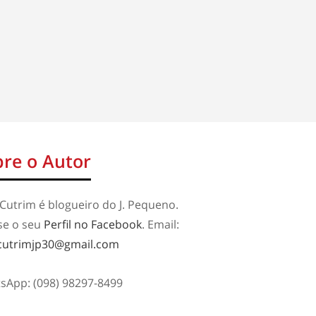
re o Autor
Cutrim é blogueiro do J. Pequeno.
se o seu
Perfil no Facebook
. Email:
cutrimjp30@gmail.com
sApp: (098) 98297-8499