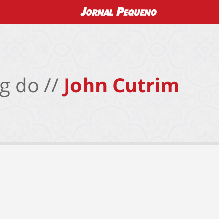
g do //
John Cutrim