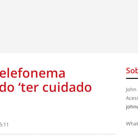
telefonema
Sob
o ‘ter cuidado
John 
Aces
john
What
5:11