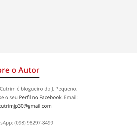
re o Autor
Cutrim é blogueiro do J. Pequeno.
se o seu
Perfil no Facebook
. Email:
cutrimjp30@gmail.com
sApp: (098) 98297-8499