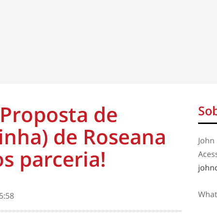
 Proposta de
Sob
zinha) de Roseana
John 
s parceria!
Aces
john
What
5:58