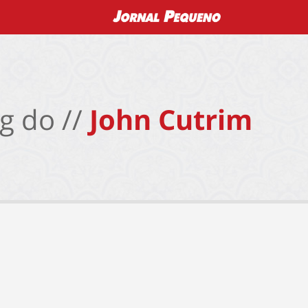
g do //
John Cutrim