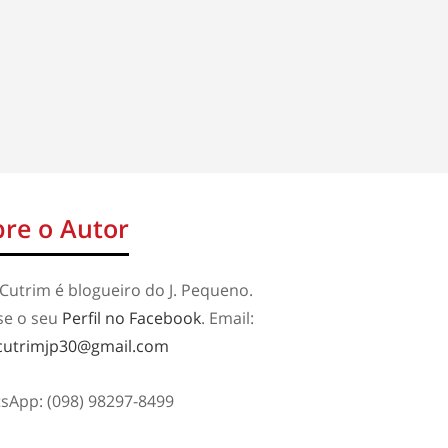
re o Autor
Cutrim é blogueiro do J. Pequeno.
se o seu
Perfil no Facebook
. Email:
cutrimjp30@gmail.com
sApp: (098) 98297-8499