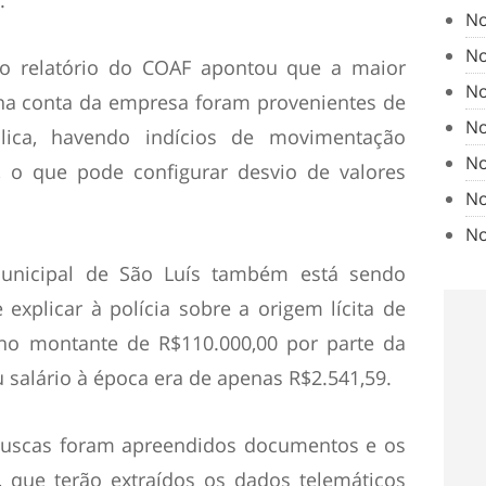
.
No
No
 o relatório do COAF apontou que a maior
No
 na conta da empresa foram provenientes de
No
lica, havendo indícios de movimentação
No
ta, o que pode configurar desvio de valores
No
No
unicipal de São Luís também está sendo
explicar à polícia sobre a origem lícita de
no montante de R$110.000,00 por parte da
 salário à época era de apenas R$2.541,59.
uscas foram apreendidos documentos e os
, que terão extraídos os dados telemáticos