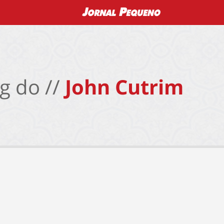
g do //
John Cutrim