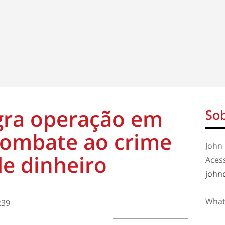
agra operação em
Sob
combate ao crime
John 
e dinheiro
Aces
john
What
:39