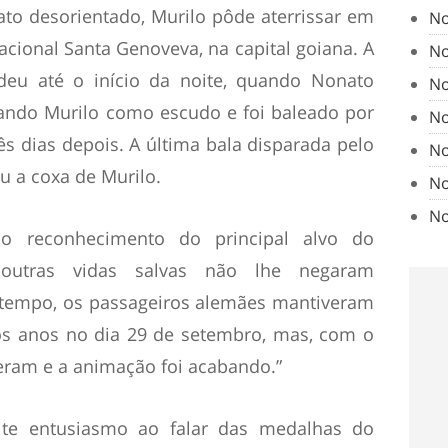
o desorientado, Murilo pôde aterrissar em
No
cional Santa Genoveva, na capital goiana. A
No
deu até o início da noite, quando Nonato
No
zando Murilo como escudo e foi baleado por
No
rês dias depois. A última bala disparada pelo
No
u a coxa de Murilo.
No
No
o reconhecimento do principal alvo do
 outras vidas salvas não lhe negaram
tempo, os passageiros alemães mantiveram
 os anos no dia 29 de setembro, mas, com o
eram e a animação foi acabando.”
te entusiasmo ao falar das medalhas do