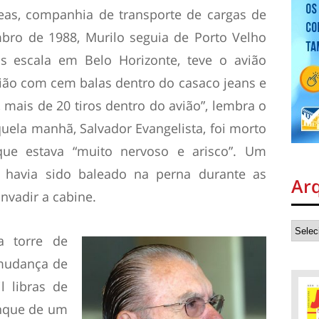
eas, companhia de transporte de cargas de
mbro de 1988, Murilo seguia de Porto Velho
ós escala em Belo Horizonte, teve o avião
vião com cem balas dentro do casaco jeans e
 mais de 20 tiros dentro do avião”, lembra o
uela manhã, Salvador Evangelista, foi morto
que estava “muito nervoso e arisco”. Um
á havia sido baleado na perna durante as
Ar
invadir a cabine.
a torre de
mudança de
l libras de
nque de um