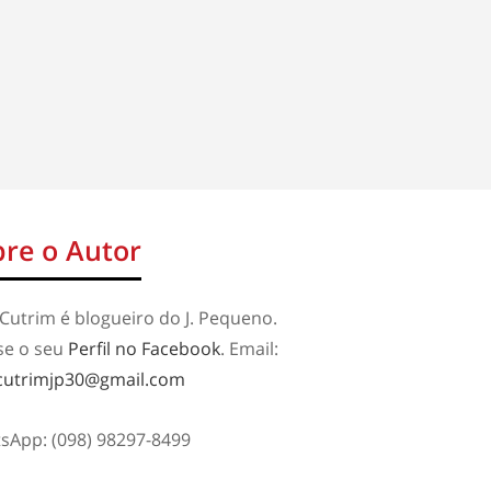
re o Autor
Cutrim é blogueiro do J. Pequeno.
se o seu
Perfil no Facebook
. Email:
cutrimjp30@gmail.com
sApp: (098) 98297-8499