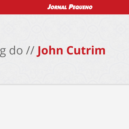
g do //
John Cutrim