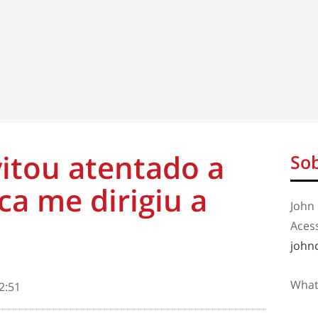
vitou atentado a
Sob
ca me dirigiu a
John 
Aces
john
What
2:51