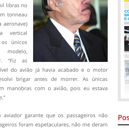
il libras no
um tonneau
a aeronave)
a vertical
 os únicos
o modelo,
r. “Fiz as
vel do avião já havia acabado e o motor
solvi brigar antes de morrer. As únicas
om manobras com o avião, pois eu estava
.”
 aviador garante que os passageiros não
Pos
ageiros foram espetaculares, não me deram