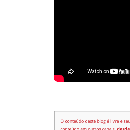
O conteúdo deste blog é livre e se
conteúdo em outros canais,
desde