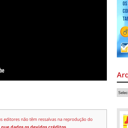
Ar
us editores não têm ressalvas na reprodução do
 que dados os devidos créditos.