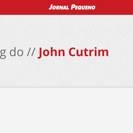
g do //
John Cutrim