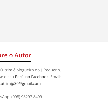
re o Autor
Cutrim é blogueiro do J. Pequeno.
se o seu
Perfil no Facebook
. Email:
cutrimjp30@gmail.com
sApp: (098) 98297-8499