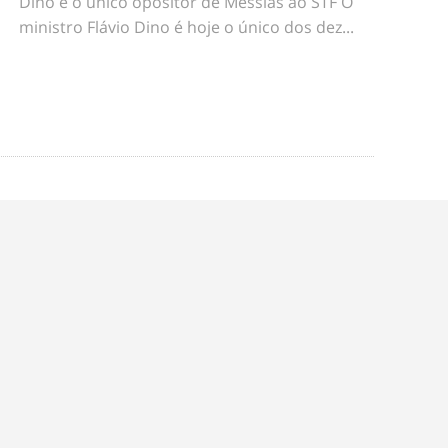
Dino é o único opositor de Messias ao STF O
ministro Flávio Dino é hoje o único dos dez...