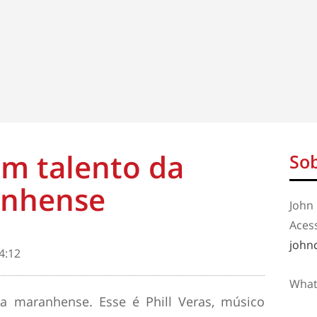
um talento da
Sob
anhense
John 
Aces
john
4:12
What
 maranhense. Esse é Phill Veras, músico