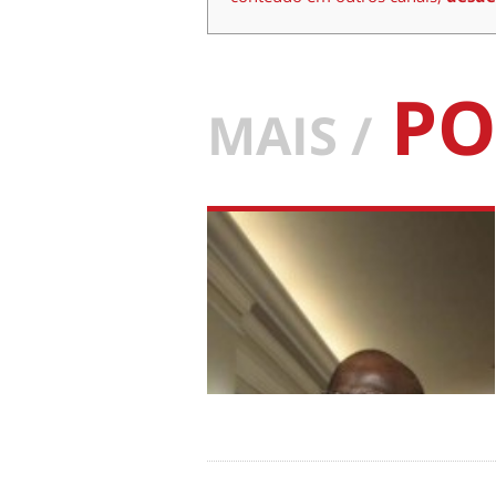
PO
MAIS /