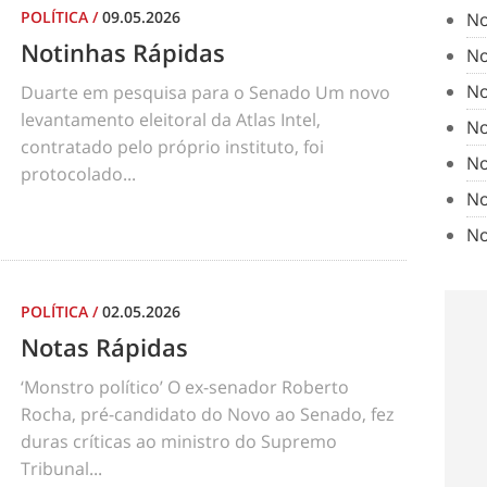
POLÍTICA
/
09.05.2026
No
Notinhas Rápidas
No
No
Duarte em pesquisa para o Senado Um novo
levantamento eleitoral da Atlas Intel,
No
contratado pelo próprio instituto, foi
No
protocolado...
No
No
POLÍTICA
/
02.05.2026
Notas Rápidas
‘Monstro político’ O ex-senador Roberto
Rocha, pré-candidato do Novo ao Senado, fez
duras críticas ao ministro do Supremo
Tribunal...