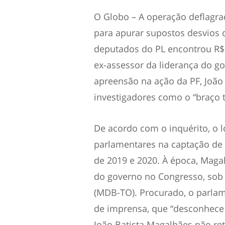
O Globo – A operação deflagrada
para apurar supostos desvios
deputados do PL encontrou R$ 
ex-assessor da liderança do g
apreensão na ação da PF, João
investigadores como o “braço 
De acordo com o inquérito, o l
parlamentares na captação de
de 2019 e 2020. À época, Maga
do governo no Congresso, so
(MDB-TO). Procurado, o parlam
de imprensa, que “desconhece 
João Batista Magalhães não re