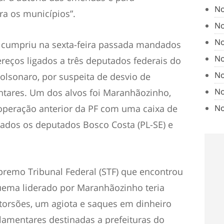
No
ra os municípios”.
No
No
F cumpriu na sexta-feira passada mandados
No
eços ligados a três deputados federais do
No
Bolsonaro, por suspeita de desvio de
No
tares. Um dos alvos foi Maranhãozinho,
No
 operação anterior da PF com uma caixa de
ados os deputados Bosco Costa (PL-SE) e
upremo Tribunal Federal (STF) que encontrou
uema liderado por Maranhãozinho teria
torsões, um agiota e saques em dinheiro
lamentares destinadas a prefeituras do