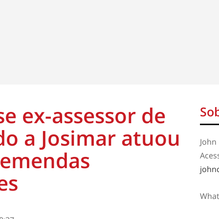
se ex-assessor de
Sob
do a Josimar atuou
John 
r emendas
Aces
john
es
What