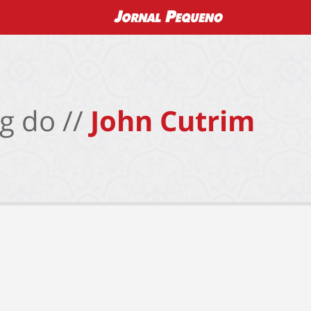
g do //
John Cutrim