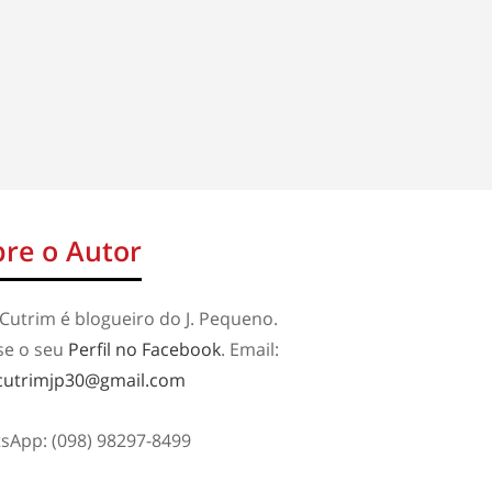
re o Autor
Cutrim é blogueiro do J. Pequeno.
se o seu
Perfil no Facebook
. Email:
cutrimjp30@gmail.com
sApp: (098) 98297-8499