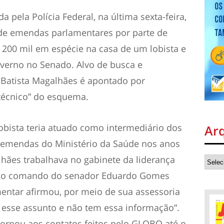
 pela Polícia Federal, na última sexta-feira,
 de emendas parlamentares por parte de
200 mil em espécie na casa de um lobista e
overno no Senado. Alvo de busca e
 Batista Magalhães é apontado por
técnico” do esquema.
obista teria atuado como intermediário dos
Ar
 emendas do Ministério da Saúde nos anos
lhães trabalhava no gabinete da liderança
b o comando do senador Eduardo Gomes
entar afirmou, por meio de sua assessoria
esse assunto e não tem essa informação”.
tornou aos contatos feitos pelo GLOBO até o