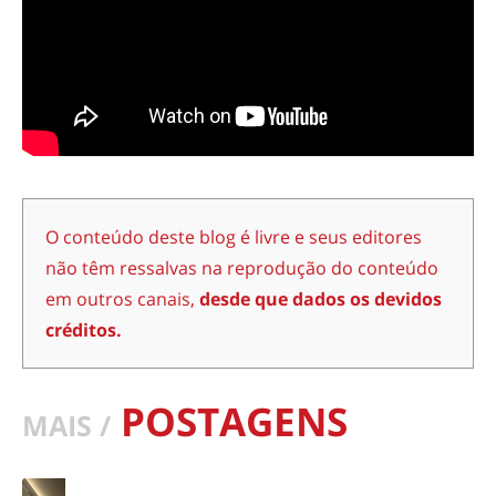
O conteúdo deste blog é livre e seus editores
não têm ressalvas na reprodução do conteúdo
em outros canais,
desde que dados os devidos
créditos.
POSTAGENS
MAIS /