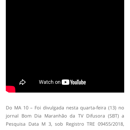
Do MA 10 – Foi divulgada nesta quarta-feira (13) no
jornal Bom Dia Maranhão da TV Difusora (SBT) a
Pesquisa Data M 3, sob Registro TRE 09455/2018,