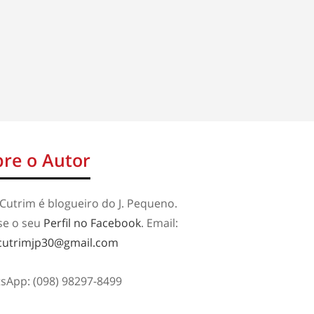
re o Autor
Cutrim é blogueiro do J. Pequeno.
se o seu
Perfil no Facebook
. Email:
cutrimjp30@gmail.com
sApp: (098) 98297-8499