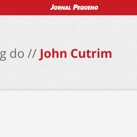
g do //
John Cutrim