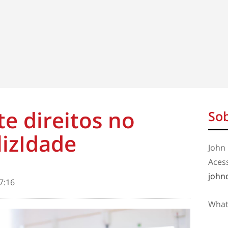
e direitos no
Sob
lizIdade
John 
Aces
john
7:16
What