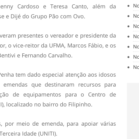
No
Denny Cardoso e Teresa Canto, além da
sse e Dijé do Grupo Pão com Ovo.
No
No
veram presentes o vereador e presidente da
No
or, o vice-reitor da UFMA, Marcos Fábio, e os
No
entivi e Fernando Carvalho.
No
No
Penha tem dado especial atenção aos idosos
e emendas que destinaram recursos para
sição de equipamentos para o Centro de
), localizado no bairro do Filipinho.
s, por meio de emenda, para apoiar várias
erceira Idade (UNITI).