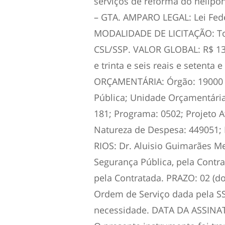
serviços de reforma do helipo
– GTA. AMPARO LEGAL: Lei Feder
MODALIDADE DE LICITAÇÃO: To
CSL/SSP. VALOR GLOBAL: R$ 130.
e trinta e seis reais e setenta
ORÇAMENTÁRIA: Órgão: 19000 –
Pública; Unidade Orçamentária
181; Programa: 0502; Projeto At
Natureza de Despesa: 449051; 
RIOS: Dr. Aluisio Guimarães Me
Segurança Pública, pela Contrat
pela Contratada. PRAZO: 02 (do
Ordem de Serviço dada pela SS
necessidade. DATA DA ASSINAT