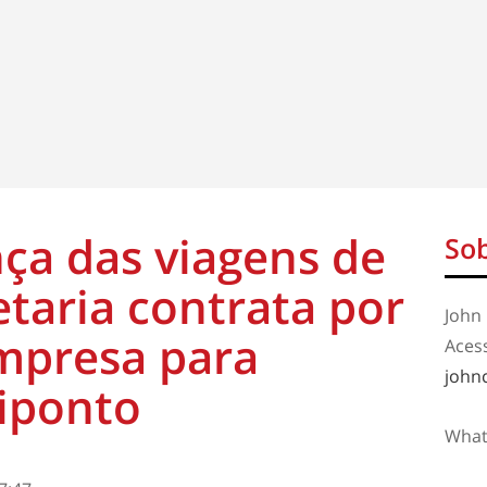
ça das viagens de
Sob
etaria contrata por
John 
mpresa para
Aces
john
iponto
What