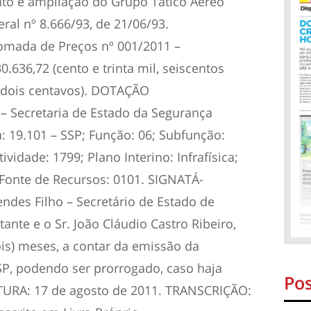
nto e ampliação do Grupo Tático Aéreo
al nº 8.666/93, de 21/06/93.
mada de Preços nº 001/2011 –
636,72 (cento e trinta mil, seiscentos
 e dois centavos). DOTAÇÃO
 Secretaria de Estado da Segurança
: 19.101 – SSP; Função: 06; Subfunção:
ividade: 1799; Plano Interino: Infrafísica;
Fonte de Recursos: 0101. SIGNATÁ-
ndes Filho – Secretário de Estado de
ante e o Sr. João Cláudio Castro Ribeiro,
is) meses, a contar da emissão da
P, podendo ser prorrogado, caso haja
Pos
URA: 17 de agosto de 2011. TRANSCRIÇÃO: