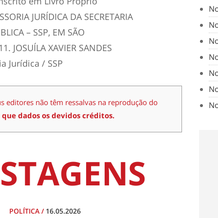
nscrito em Livro Próprio
No
SESSORIA JURÍDICA DA SECRETARIA
No
LICA – SSP, EM SÃO
No
11. JOSUÍLA XAVIER SANDES
No
 Jurídica / SSP
No
No
us editores não têm ressalvas na reprodução do
No
 que dados os devidos créditos.
STAGENS
POLÍTICA
/
16.05.2026