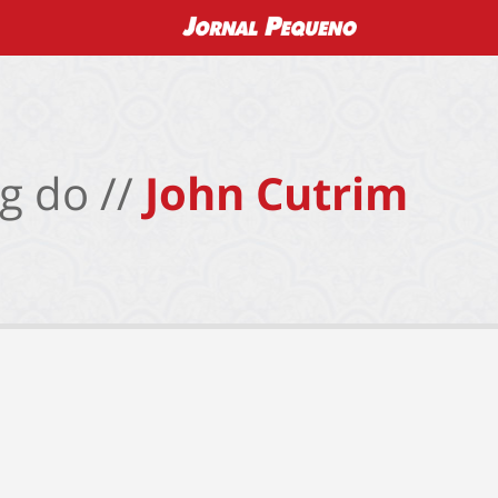
g do //
John Cutrim