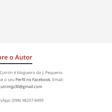
re o Autor
Cutrim é blogueiro do J. Pequeno.
se o seu
Perfil no Facebook
. Email:
cutrimjp30@gmail.com
sApp: (098) 98297-8499