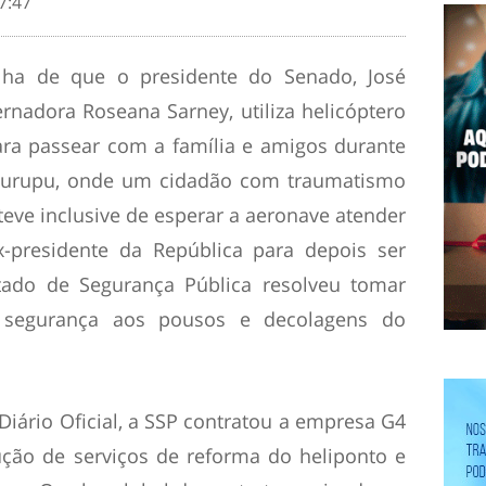
7:47
lha de que o presidente do Senado, José
rnadora Roseana Sarney, utiliza helicóptero
para passear com a família e amigos durante
 Curupu, onde um cidadão com traumatismo
teve inclusive de esperar a aeronave atender
x-presidente da República para depois ser
stado de Segurança Pública resolveu tomar
s segurança aos pousos e decolagens do
iário Oficial, a SSP contratou a empresa G4
ção de serviços de reforma do heliponto e