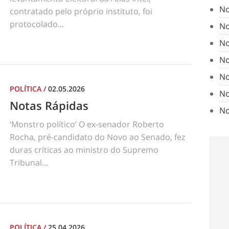
No
contratado pelo próprio instituto, foi
protocolado...
No
No
No
No
POLÍTICA
/
02.05.2026
No
Notas Rápidas
No
‘Monstro político’ O ex-senador Roberto
Rocha, pré-candidato do Novo ao Senado, fez
duras críticas ao ministro do Supremo
Tribunal...
POLÍTICA
/
25.04.2026