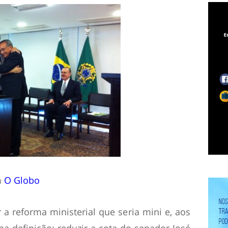
m
O Globo
a reforma ministerial que seria mini e, aos
 definição: reduzir a cota do senador José