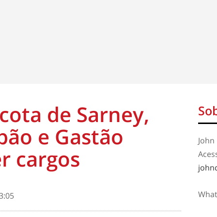
 cota de Sarney,
Sob
bão e Gastão
John 
r cargos
Aces
john
What
3:05