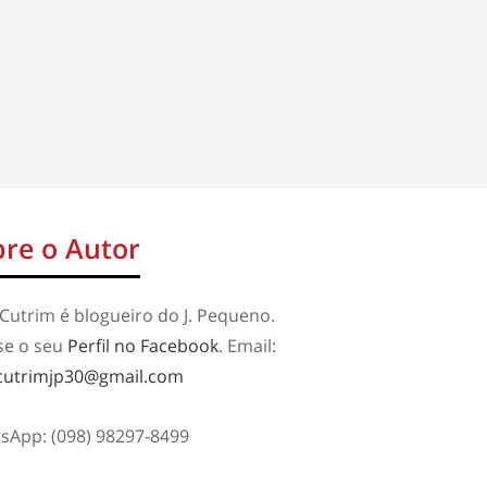
re o Autor
Cutrim é blogueiro do J. Pequeno.
se o seu
Perfil no Facebook
. Email:
cutrimjp30@gmail.com
sApp: (098) 98297-8499