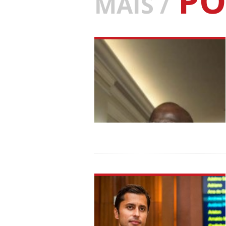
PO
MAIS /