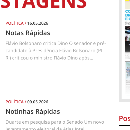
STAGENS
POLÍTICA
/
16.05.2026
Notas Rápidas
Flávio Bolsonaro critica Dino O senador e pré-
candidato à Presidência Flávio Bolsonaro (PL-
RJ) criticou o ministro Flávio Dino após...
POLÍTICA
/
09.05.2026
Notinhas Rápidas
Pos
Duarte em pesquisa para o Senado Um novo
levantamento eleitoral da Atlas Intel,