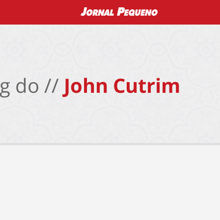
g do //
John Cutrim