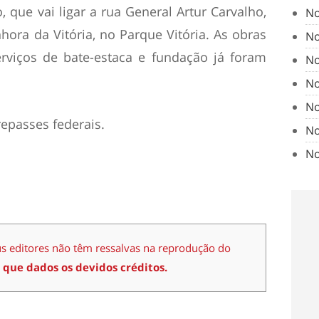
, que vai ligar a rua General Artur Carvalho,
No
ora da Vitória, no Parque Vitória. As obras
No
rviços de bate-estaca e fundação já foram
No
No
No
epasses federais.
No
No
us editores não têm ressalvas na reprodução do
 que dados os devidos créditos.