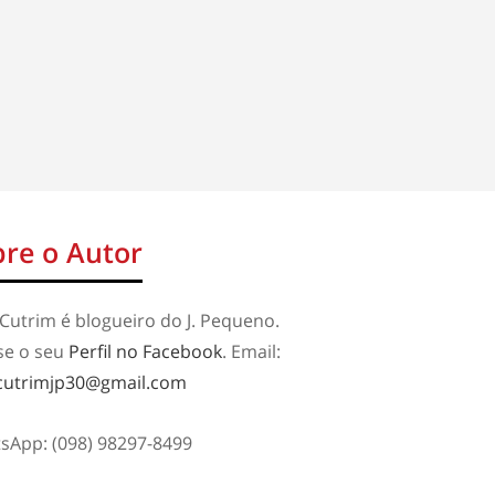
re o Autor
Cutrim é blogueiro do J. Pequeno.
se o seu
Perfil no Facebook
. Email:
cutrimjp30@gmail.com
sApp: (098) 98297-8499