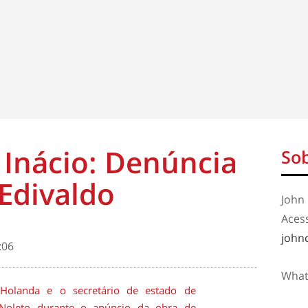
 Inácio: Denúncia
Sob
 Edivaldo
John 
Aces
john
:06
What