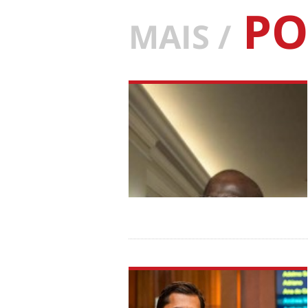
PO
MAIS /