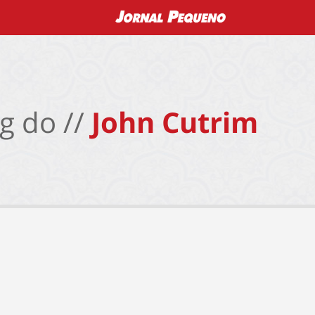
g do //
John Cutrim