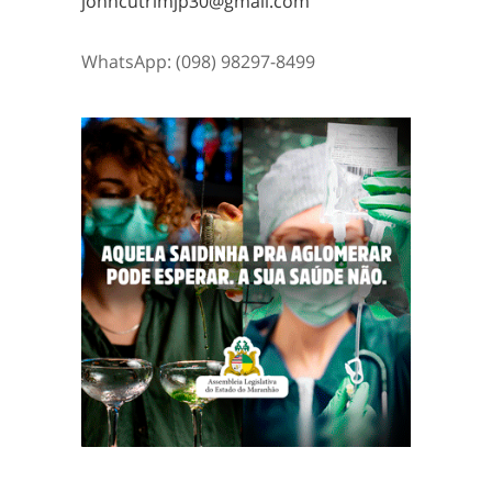
johncutrimjp30@gmail.com
WhatsApp: (098) 98297-8499