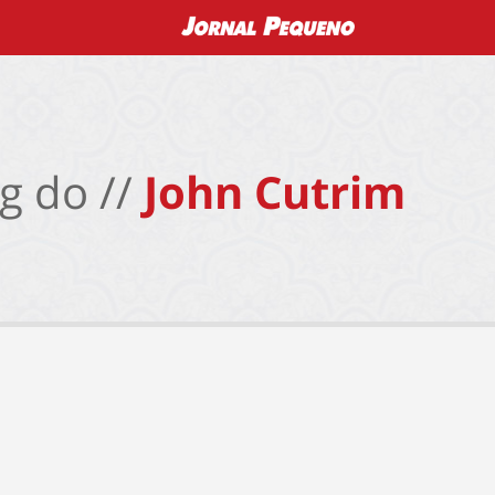
g do //
John Cutrim