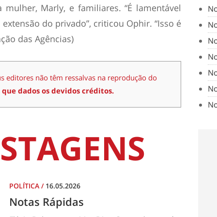
mulher, Marly, e familiares. “É lamentável
No
extensão do privado”, criticou Ophir. “Isso é
No
ação das Agências)
No
No
No
us editores não têm ressalvas na reprodução do
No
 que dados os devidos créditos.
No
STAGENS
POLÍTICA
/
16.05.2026
Notas Rápidas