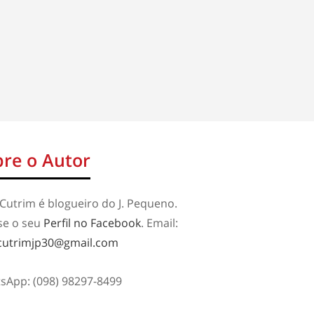
re o Autor
Cutrim é blogueiro do J. Pequeno.
se o seu
Perfil no Facebook
. Email:
cutrimjp30@gmail.com
sApp: (098) 98297-8499