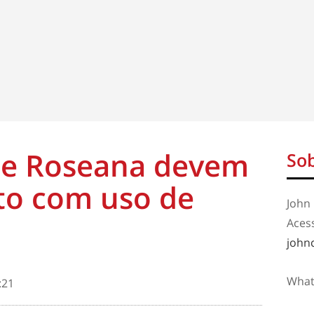
 e Roseana devem
Sob
to com uso de
John 
Aces
john
What
:21