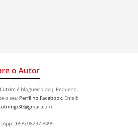
re o Autor
Cutrim é blogueiro do J. Pequeno.
se o seu
Perfil no Facebook
. Email:
cutrimjp30@gmail.com
sApp: (098) 98297-8499