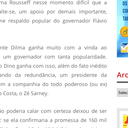
ma Rousseff nesse momento difícil que a
salte-se, um apoio por demais importante,
e respaldo popular do governador Flávio
dente Dilma ganha muito com a vinda ao
 um governador com tanta popularidade.
io Dino ganha com isso, além do fato inédito
Ar
sando da redundância, um presidente da
em a companhia do todo poderoso (ou ex)
o Costa, o Zé Sarney.
o poderia calar com certeza deixou de ser
f: se ela confirmaria a promessa de 160 mil