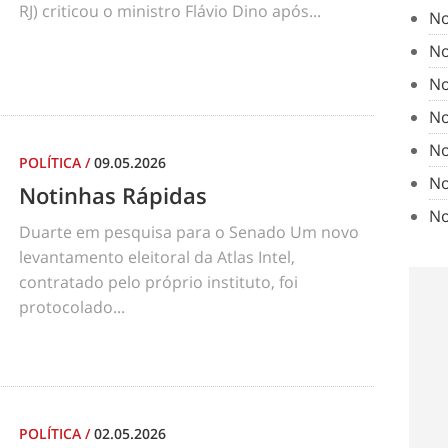
RJ) criticou o ministro Flávio Dino após...
No
No
No
No
No
POLÍTICA
/
09.05.2026
No
Notinhas Rápidas
No
Duarte em pesquisa para o Senado Um novo
levantamento eleitoral da Atlas Intel,
contratado pelo próprio instituto, foi
protocolado...
POLÍTICA
/
02.05.2026