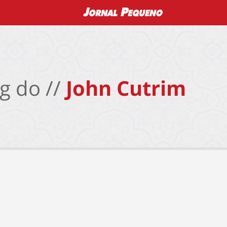
g do //
John Cutrim