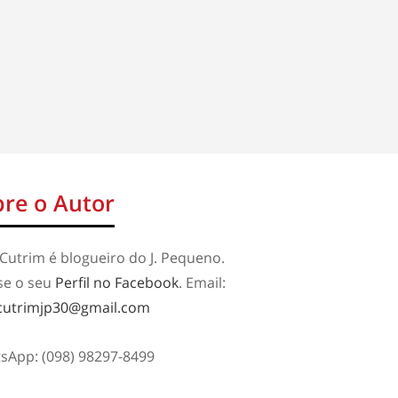
re o Autor
Cutrim é blogueiro do J. Pequeno.
se o seu
Perfil no Facebook
. Email:
cutrimjp30@gmail.com
sApp: (098) 98297-8499