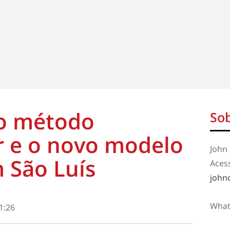
do método
Sob
r e o novo modelo
John 
 São Luís
Aces
john
What
1:26