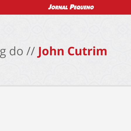
g do //
John Cutrim