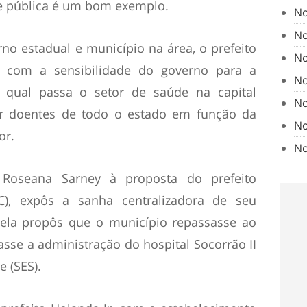
e pública é um bom exemplo.
No
No
no estadual e município na área, o prefeito
No
r com a sensibilidade do governo para a
No
 qual passa o setor de saúde na capital
No
ar doentes de todo o estado em função da
No
or.
No
 Roseana Sarney à proposta do prefeito
C), expôs a sanha centralizadora de seu
 ela propôs que o município repassasse ao
sse a administração do hospital Socorrão II
e (SES).