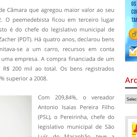
 de Câmara que agregou maior valor ao seu
2. O peemedebista ficou em terceiro lugar
sto é do chefe do legislativo municipal de
Zacher (PDT). Há quatro anos, declarou bens
mitava-se a um carro, recursos em conta
de uma empresa. A compra financiada de um
$ 200 mil ao total. Os bens registrados
% superior a 2008.
Ar
Com 209,84%, o vereador
Antonio Isaias Pereira Filho
(PSL), o Pereirinha, chefe do
legislativo municipal de São
Luís do Maranhão, teve a