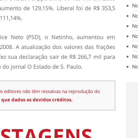
No
aumento de 129,15%. Liberal foi de R$ 353,5
No
 111,14%.
No
No
lice Neto (PSD), o Netinho, aumentou em
No
008. A atualização dos valores das frações
No
ez sua declaração sair de R$ 266,7 mil para
 do jornal O Estado de S. Paulo.
No
us editores não têm ressalvas na reprodução do
 que dados os devidos créditos.
STAGENS