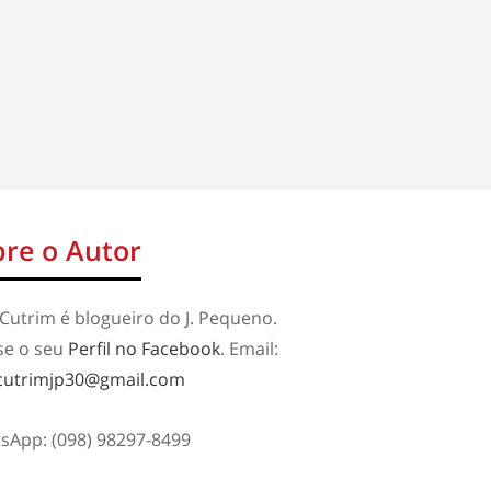
re o Autor
Cutrim é blogueiro do J. Pequeno.
se o seu
Perfil no Facebook
. Email:
cutrimjp30@gmail.com
sApp: (098) 98297-8499