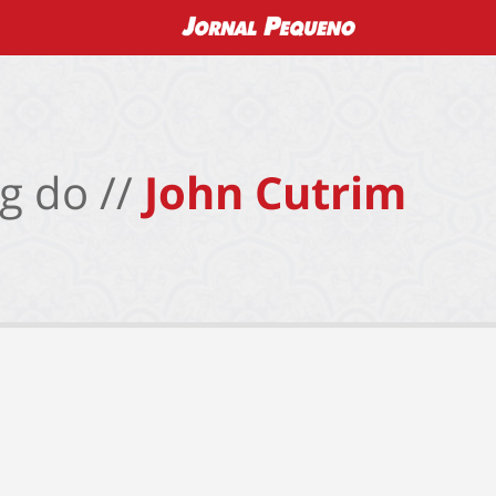
g do //
John Cutrim