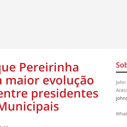
que Pereirinha
Sob
a maior evolução
John 
entre presidentes
Aces
john
Municipais
What