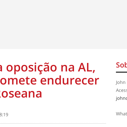
a oposição na AL,
Sob
promete endurecer
John 
Roseana
Aces
john
What
8:19