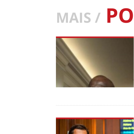
PO
MAIS /