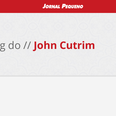
g do //
John Cutrim