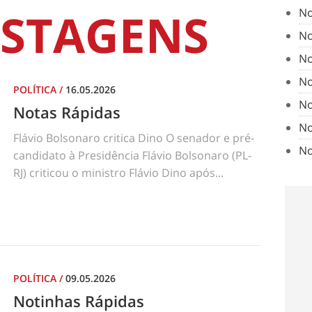
STAGENS
No
No
No
No
POLÍTICA
/
16.05.2026
No
Notas Rápidas
No
Flávio Bolsonaro critica Dino O senador e pré-
No
candidato à Presidência Flávio Bolsonaro (PL-
RJ) criticou o ministro Flávio Dino após...
POLÍTICA
/
09.05.2026
Notinhas Rápidas