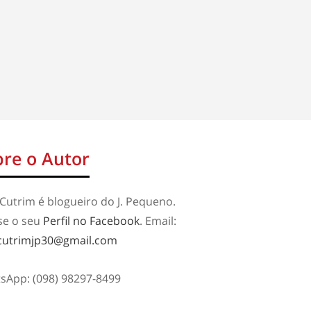
re o Autor
Cutrim é blogueiro do J. Pequeno.
se o seu
Perfil no Facebook
. Email:
cutrimjp30@gmail.com
sApp: (098) 98297-8499