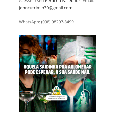
Acesse o seu
Perfil no Facebook
. Email:
johncutrimjp30@gmail.com
WhatsApp: (098) 98297-8499